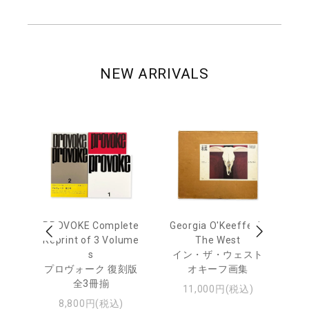
NEW ARRIVALS
 Ja
PROVOKE Complete
Georgia O'Keeffe: In
Ha
urn
Reprint of 3 Volume
The West
te
s
イン・ザ・ウェスト
日
プロヴォーク 復刻版
オキーフ画集
・ジ
全3冊揃
11,000円(税込)
8,800円(税込)