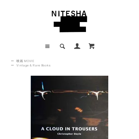
ー
映画 MOVIE
ー
Vintage & Rare Books