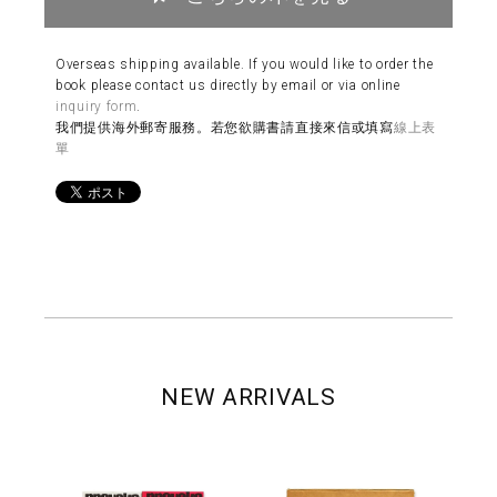
Overseas shipping available. If you would like to order the
book please contact us directly by email or via online
inquiry form
.
我們提供海外郵寄服務。若您欲購書請直接來信或填寫
線上表
單
NEW ARRIVALS