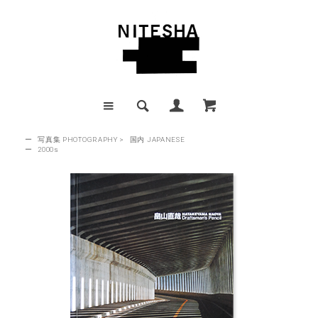
ー
写真集 PHOTOGRAPHY
>
国内 JAPANESE
ー
2000s