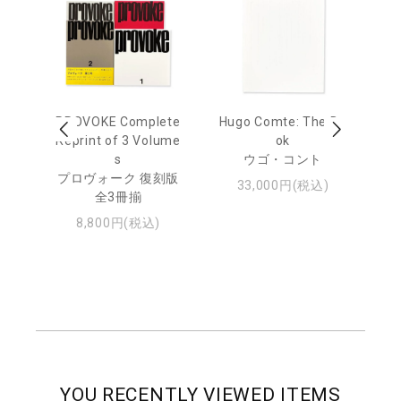
age
PROVOKE Complete
Hugo Comte: The Bo
M
 20
Reprint of 3 Volume
ok
Th
s
ウゴ・コント
ジュ
プロヴォーク 復刻版
33,000円(税込)
全3冊揃
8,800円(税込)
YOU RECENTLY VIEWED ITEMS