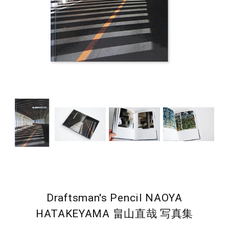
Draftsman's Pencil NAOYA
HATAKEYAMA 畠山直哉 写真集