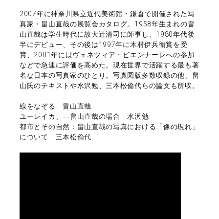
2007年に神奈川県立近代美術館・鎌倉で開催された写
真家・畠山直哉の展覧会カタログ。1958年生まれの畠
山直哉は学生時代に故大辻清司に師事し、1980年代後
半にデビュー、その後は1997年に木村伊兵衛賞を受
賞、2001年にはヴェネツィア・ビエンナーレへの参加
などで急速に評価を高めた。現在世界で活躍する最も著
名な日本の写真家のひとり。写真図版多数収録の他、畠
山氏のテキストや水沢勉、三本松倫代らの論文も所収。
線をなぞる 畠山直哉
ユーレイカ、―畠山直哉の場合 水沢勉
都市とその自然：畠山直哉の写真における「像の現れ」
について 三本松倫代