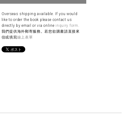
Overseas shipping available. If you would
like to order the book please contact us
directly by email or via online
inquiry form
.
我們提供海外郵寄服務。若您欲購書請直接來
信或填寫
線上表單