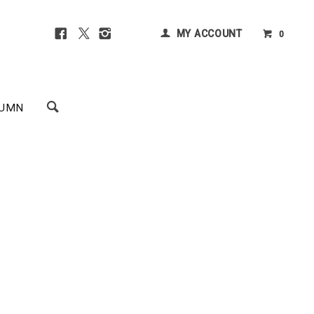
MY ACCOUNT
0
UMN