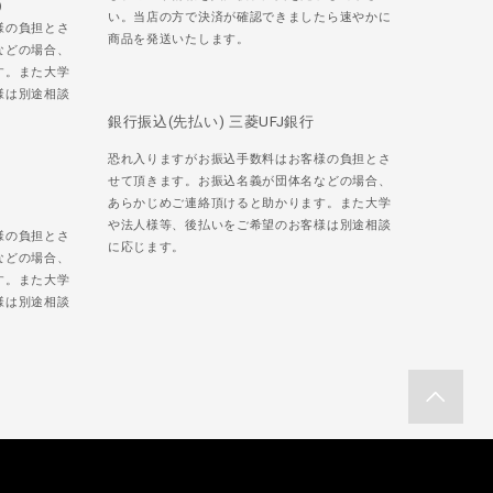
)
い。当店の方で決済が確認できましたら速やかに
様の負担とさ
商品を発送いたします。
などの場合、
す。また大学
様は別途相談
銀行振込(先払い) 三菱UFJ銀行
恐れ入りますがお振込手数料はお客様の負担とさ
せて頂きます。お振込名義が団体名などの場合、
あらかじめご連絡頂けると助かります。また大学
や法人様等、後払いをご希望のお客様は別途相談
様の負担とさ
に応じます。
などの場合、
す。また大学
様は別途相談