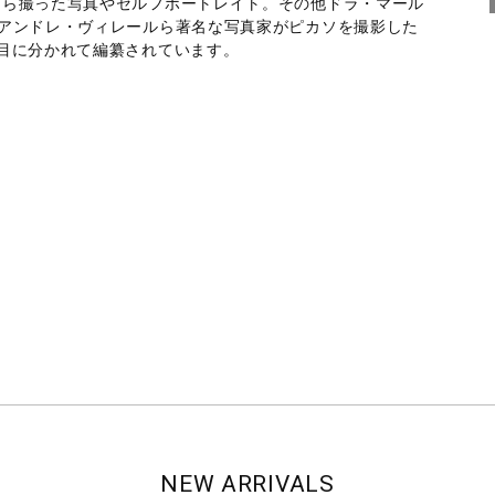
自ら撮った写真やセルフポートレイト。その他ドラ・マール
1984)、アンドレ・ヴィレールら著名な写真家がピカソを撮影した
目に分かれて編纂されています。
NEW ARRIVALS