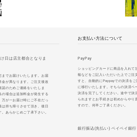
お支払い方法について
届け日は店主都合となりま
PayPay
ショッピングカードに商品を入れて
報などをご記入いただいた上でご注
宅までお届けいたします。お届
すと、自動的にPaypayでの決済を
料金が異なります。ご注文後改
に移行いたします。そちらの決済ペ
確認のためご連絡をいたしま
決済を完了してください。途中で決
島の場合は追加料金が発生する
られますとお手続きは初めからやり
。万が一お届け時にご不在だっ
すので、何卒ご了承ください。
籍は持ち帰りさせて頂き、後日
す。あらかじめご了承下さい。
銀行振込(先払い) ペイペイ銀行