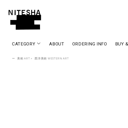
CATEGORY
ABOUT
ORDERING INFO
BUY &
ー
美術 ART
>
西洋美術 WESTERN ART