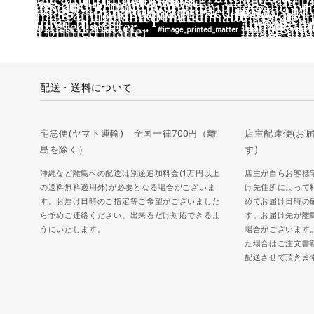
配送・送料について
宅急便(ヤマト運輸) 全国一律700円（離
店主配達便(お
島を除く）
す)
沖縄など離島への配送は別途追加料金(1万円以上
店主が自らお客様
の送料無料適用外)が必要となる場合がございま
け先住所によって
す。お届け日時のご指定等ご希望がございました
めてお届け日時の
ら予めご連絡ください。出来るだけ対応できるよ
す。お届け先が離
うにいたします。
場合がございます
た場合はご注文書
配送させて頂きま