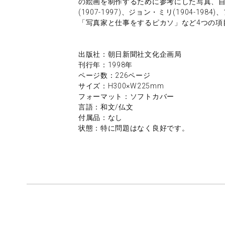
の絵画を制作するために参考にした写真、
(1907-1997)、ジョン・ミリ(1904-
「写真家と仕事をするピカソ」など4つの項
出版社：朝日新聞社文化企画局
刊行年：1998年
ページ数：226ページ
サイズ：H300×W225mm
フォーマット：ソフトカバー
言語：和文/仏文
付属品：なし
状態：特に問題はなく良好です。