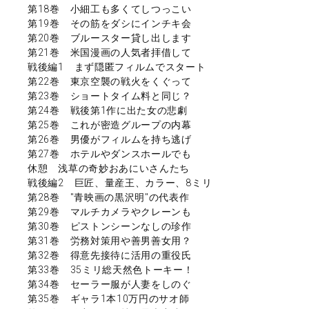
第18巻 小細工も多くてしつっこい
第19巻 その筋をダシにインチキ会
第20巻 ブルースター貸し出します
第21巻 米国漫画の人気者拝借して
戦後編1 まず隠匿フィルムでスタート
第22巻 東京空襲の戦火をくぐって
第23巻 ショートタイム料と同じ？
第24巻 戦後第1作に出た女の悲劇
第25巻 これが密造グループの内幕
第26巻 男優がフィルムを持ち逃げ
第27巻 ホテルやダンスホールでも
休憩 浅草の奇妙おあにいさんたち
戦後編2 巨匠、量産王、カラー、8ミリ
第28巻 "青映画の黒沢明"の代表作
第29巻 マルチカメラやクレーンも
第30巻 ピストンシーンなしの珍作
第31巻 労務対策用や善男善女用？
第32巻 得意先接待に活用の重役氏
第33巻 35ミリ総天然色トーキー！
第34巻 セーラー服が人妻をしのぐ
第35巻 ギャラ1本10万円のサオ師