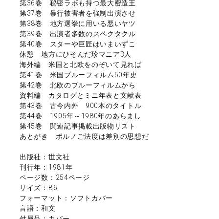
第36巻 秘密ラボも持つ最大密造王
第37巻 暴行被害者を強制出演させ
第38巻 地方選挙に用いる悪いヤツ
第39巻 出演者多数のスペクタクル
第40巻 スターや巨匠はいまいずこ
休憩 地方にひそんだ珍マニア3人
海外編 米国と北欧をのぞいて見れば
第41巻 米国ブルーフィルム50年史
第42巻 北欧のブルーフィルムから
資料編 カタログとミニ年表と文献表
第43巻 古今内外 900本のタイトル
第44巻 1905年～1980年のあらまし
第45巻 関連記事掲載出版物リスト
あとがき ポルノご法度は差別の思想だ
出版社：世文社
刊行年：1981年
ページ数：254ページ
サイズ：B6
フォーマット：ソフトカバー
言語：和文
付属品：カバー