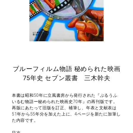
ブルーフィルム物語 秘められた映画
75年史 セブン叢書 三木幹夫
本書は昭和50年に立風書房から発行された『ぶるうふ
いるむ物語ー秘められた映画史70年』の再刊版です。
再版にあたって旧版を訂正、補筆し、年表と文献表は
51年から55年分を加えた上に、4ページを新たに加筆し
た内容です。
目次