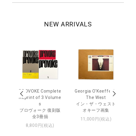
NEW ARRIVALS
 Ja
PROVOKE Complete
Georgia O'Keeffe: In
Ha
urn
Reprint of 3 Volume
The West
te
s
イン・ザ・ウェスト
日
プロヴォーク 復刻版
オキーフ画集
・ジ
全3冊揃
11,000円(税込)
8,800円(税込)