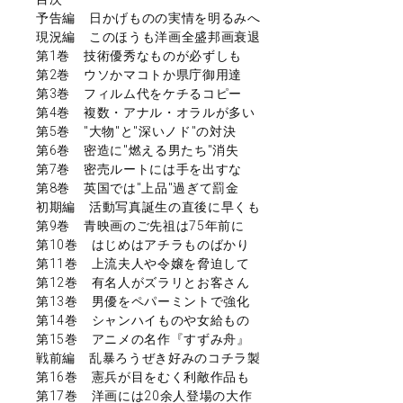
予告編 日かげものの実情を明るみへ
現況編 このほうも洋画全盛邦画衰退
第1巻 技術優秀なものが必ずしも
第2巻 ウソかマコトか県庁御用達
第3巻 フィルム代をケチるコピー
第4巻 複数・アナル・オラルが多い
第5巻 "大物"と"深いノド"の対決
第6巻 密造に"燃える男たち"消失
第7巻 密売ルートには手を出すな
第8巻 英国では"上品"過ぎて罰金
初期編 活動写真誕生の直後に早くも
第9巻 青映画のご先祖は75年前に
第10巻 はじめはアチラものばかり
第11巻 上流夫人や令嬢を脅迫して
第12巻 有名人がズラリとお客さん
第13巻 男優をペパーミントで強化
第14巻 シャンハイものや女給もの
第15巻 アニメの名作『すずみ舟』
戦前編 乱暴ろうぜき好みのコチラ製
第16巻 憲兵が目をむく利敵作品も
第17巻 洋画には20余人登場の大作