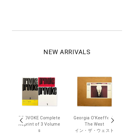
NEW ARRIVALS
out
PROVOKE Complete
Georgia O'Keeffe: In
Ha
Reprint of 3 Volume
The West
te
トゥ
s
イン・ザ・ウェスト