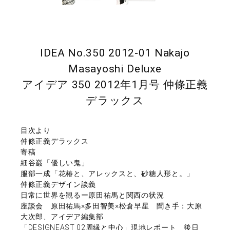
IDEA No.350 2012-01 Nakajo
Masayoshi Deluxe
アイデア 350 2012年1月号 仲條正義
デラックス
目次より
仲條正義デラックス
寄稿
細谷巌「優しい鬼」
服部一成「花椿と、アレックスと、砂糖人形と。」
仲條正義デザイン談義
日常に世界を観るー原田祐馬と関西の状況
座談会 原田祐馬×多田智美×松倉早星 聞き手：大原
大次郎、アイデア編集部
「DESIGNEAST 02周縁と中心」現地レポート 後日