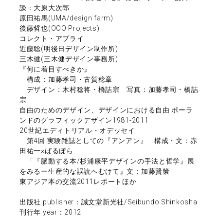
談：大原大次郎
原田祐馬(UMA/design farm)
後藤哲也(OOO Projects)
コレクト・アプライ
近藤聡(明後日デザイン制作所)
三木健(三木健デザイン事務所)
『何に着目すべきか』
構成：加藤孝司・古賀稔章
デザイン：木村稔将・橋詰宗 写真：加藤孝司・橋詰
宗
自由のためのデザイン、デザインにおける自由 ポーラ
ンドのグラフィックデザイン1981-2011
20世紀エディトリアル・オデッセイ
第4回 実験雑誌としての『アンアン』 構成・文：赤
田祐一×ばるぼら
「『脈動する本/杉浦康平デザインの手法と哲学』展
をみるー生産的な誤読へむけて』文：加藤賢策
東アジア本の交流2011レポートほか
出版社 publisher：誠文堂新光社/Seibundo Shinkosha
刊行年 year：2012