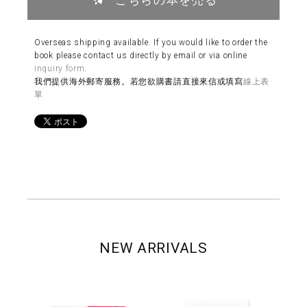
Overseas shipping available. If you would like to order the
book please contact us directly by email or via online
inquiry form
.
我們提供海外郵寄服務。若您欲購書請直接來信或填寫
線上表
單
NEW ARRIVALS