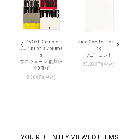
age
PROVOKE Complete
Hugo Comte: The Bo
M
 20
Reprint of 3 Volume
ok
Th
s
ウゴ・コント
ジュ
プロヴォーク 復刻版
33,000円(税込)
全3冊揃
8,800円(税込)
YOU RECENTLY VIEWED ITEMS