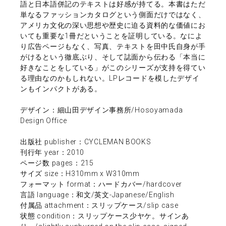
語と日本語併記のテキストは好感が持てる。本書はただ
単なるファッションカタログという側面だけではなく、
アメリカ文化の深い思想や歴史に迫る資料的な価値にお
いても重要な1冊だということを証明している。なによ
り広告ページもなく、写真、テキストを田中氏自身が手
がけるという徹底ぶり、そして誌面から伝わる「本当に
好きなことをしている」がこのシリーズが支持を得てい
る理由なのかもしれない。LPレコードを模したデザイ
ンもインパクトがある。
デザイン：細山田デザイン事務所/Hosoyamada
Design Office
出版社 publisher：CYCLEMAN BOOKS
刊行年 year：2010
ページ数 pages：215
サイズ size：H310mm x W310mm
フォーマット format：ハードカバー/hardcover
言語 language：和文/英文-Japanese/English
付属品 attachment：スリップケース/slip case
状態 condition：スリップケース少ヤケ。サインあ