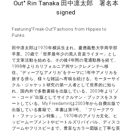
Out" Rin Tanaka 田中凛太郎 署名本
signed
Featuring"Freak-Out"Fashions from Hippies to
Punks
田中凛太郎は1970年横浜生まれ。慶應義塾大学商学部
卒業。20歳で「世界最年少の黒人音楽ライター」とし
て文筆活動を始める。その後4年間の電通勤務を経て、
1998年よりカリフォルニア州サンクレメンテへ移
住。"ディープなアメリカ"をテーマに1年中アメリカを
旅する傍ら、様々な雑誌へ寄稿を続ける。モーターサイ
クル・ジャケット研究の第一人者として世界的に知ら
れ、国内外で多数書籍を出版している。2003年より"ノ
ー・コード"出版としてサイクルマン・ブックスをスタ
ートしている。My Freedamn!は2003年から自費出版で
出版している書籍で、本書は第9号。「フリークアウ
ト・ファッション特集」。1970年のアメリカ文化、ヒ
ッピームーブメントやビートルズリバイバル、ディスコ
ブームやフリスビーまで。豊富なカラー図版と丁寧な英