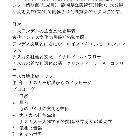
ンター黎明館(鹿児島)、静岡県立美術館(静岡)、大分県
立芸術会館(大分)で開催された展覧会のカタログです。
目次
中央アンデスの主要文化史年表
古代アンデス文化の最盛期の勢力図
アンデス文明とはなにか ルイス・ギエルモ・ルンブレ
ラス
ナスカの社会と文化 ドナルド・A・プロー
ナスカの首なし遺体の墓 クリスティーナ・A・コンリ
ー
ナスカ地上絵マップ
第1部：ナスカー砂漠からのメッセージ
プロローグ
1 自然
2 暮らし
3 ものづくりの文化と技術
4 ナスカの日常生活
5 ナスカ人ー人類学者の挑戦/科学分析の重要性
6 儀礼と音楽
7 神々の世界