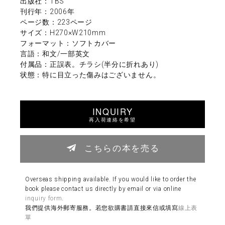
出版社：TBS
刊行年：2006年
ページ数：223ページ
サイズ：H270×W210mm
フォーマット：ソフトカバー
言語：和文/一部英文
付属品：正誤表。チラシ(半分に折れあり)
状態：特に目立った傷みはございません。
INQUIRY
再入荷連絡を希望
こちらの本を売る
Overseas shipping available. If you would like to order the
book please contact us directly by email or via online
inquiry form
.
我們提供海外郵寄服務。若您欲購書請直接來信或填寫
線上表
單