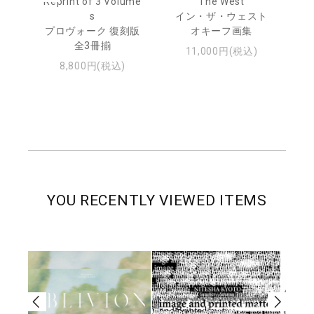
Reprint of 3 Volume
The West
te
トゥ
s
イン・ザ・ウェスト
プロヴォーク 復刻版
オキーフ画集
全3冊揃
11,000円(税込)
8,800円(税込)
YOU RECENTLY VIEWED ITEMS