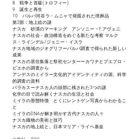
8 戦争と首級(トロフィー)
9 誕生と再生
10 パルパ河谷ラ・ムニャで発掘された埋葬品
第2部：地上絵の謎
ナスカ 砂漠のマーキング アンソニー・F.アヴェニ
ナスカの社会・政治構造をめぐる新たな考察 マルク
ス・ラインデル/ジョニー・イスラ
ナスカ地域のジオグリフーパルパ調査で得られた新しい
成果
ナスカの居住集落と祭祀センターーカワチとプエブロ・
ビエホの調査から
アンデスのミイラー文化的アイデンティティの源、科学
的調査の資料
パラカスーナスカ人の頭部に残された3つの謎
化学の目で読み解くナスカの生活と社会
ミイラの形態特徴 とくにレントゲン写真からわかるこ
と
ミイラのDNAが解き明かす古代ナスカの人々
ナスカ織物の美術と技巧
ナスカの地上絵と、日本マリア・ライヘ基金