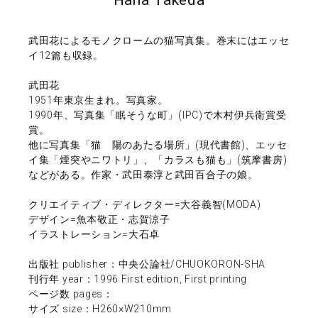
武田花によるモノクロームの猫写真集。巻末にはエッセ
イ12篇も収録。
武田花
1951年東京生まれ。写真家。
1990年、写真集「眠そうな町」(IPC)で木村伊兵衛賞受
賞。
他に写真集「猫 陽のあたる場所」(現代書館)、エッセ
イ集「煙突やニワトリ」、「カラスも猫も」(筑摩書房)
などがある。作家・武田泰淳と武田百合子の娘。
クリエイティブ・ディレクター=大谷義智(MODA)
デザイン=魚本敬正・志賀涼子
イラストレーション=大石卓
出版社 publisher：中央公論社/CHUOKORON-SHA
刊行年 year：1996 First edition, First printing
ページ数 pages：
サイズ size：H260×W210mm