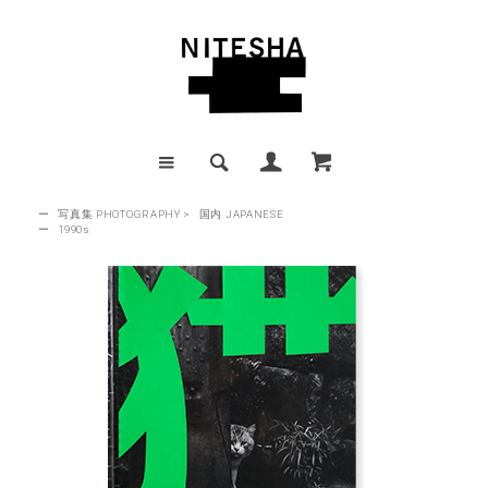
ー
写真集 PHOTOGRAPHY
>
国内 JAPANESE
ー
1990s