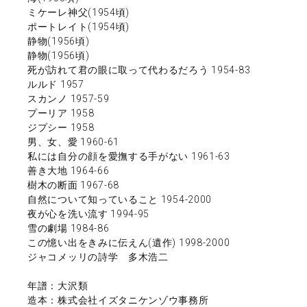
ミケーレ神父(1954頃)
ポートレイト(1954頃)
静物(1956頃)
静物(1956頃)
死が訪れて君の眼に取って代わるだろう 1954-83
ルルド 1957
スカンノ 1957-59
プーリア 1958
ジプシー 1958
男、女、愛 1960-61
私には自分の顔を愛撫する手がない 1961-63
善き大地 1964-66
樹木の断面 1967-68
自然について知っていること 1954-2000
夜が心を洗い流す 1994-95
雪の劇場 1984-86
この憶い出をきみに伝えん(遺作) 1998-2000
ジャコメッリの詩学 多木浩二
年譜：大沢類
造本：株式会社イズタニケンゾウ事務所