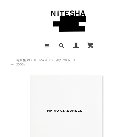
ー
写真集 PHOTOGRAPHY
>
海外 WORLD
ー
2000s