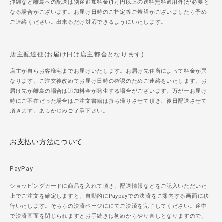
沖縄など離島への配送は別途追加料金(1万円以上の送料無料適用外)が必要と
なる場合がございます。お届け日時のご指定等ご希望がございましたら予め
ご連絡ください。出来るだけ対応できるようにいたします。
店主配達便(お届け日は店主都合となります)
店主が自らお客様宅までお届けいたします。お届け先住所によって料金が異
なります。ご注文後改めてお届け日時の確認のためご連絡をいたします。お
届け先が離島の場合は追加料金が発生する場合がございます。万が一お届け
時にご不在だった場合はご注文書籍は持ち帰りさせて頂き、後日配送させて
頂きます。あらかじめご了承下さい。
お支払い方法について
PayPay
ショッピングカードに商品を入れて頂き、配送情報などをご記入いただいた
上でご注文を確定しますと、自動的にPaypayでの決済をご案内する画面に移
行いたします。そちらの決済ページににてご決済を完了してください。途中
で決済画面を閉じられますとお手続きは初めからやり直しとなりますので、