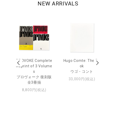
NEW ARRIVALS
age
PROVOKE Complete
Hugo Comte: The Bo
M
 20
Reprint of 3 Volume
ok
Th
s
ウゴ・コント
ジュ
プロヴォーク 復刻版
33,000円(税込)
全3冊揃
8,800円(税込)