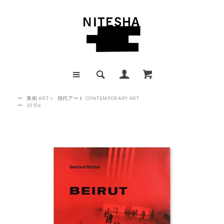
ー
美術 ART
>
現代アート CONTEMPORARY ART
ー
2010s