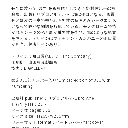
長年に渡って"男性"を被写体としてきた野村佐紀子の写
真集。出版社リブロアルテからは第2作目となる。雪景
色と部屋の一室で横たわる男性の肢体とがシークエンス
となって静かな物語を形成している。モノクロームで描
かれるシーツの光と影が抽象性を帯び、雪のような錯覚
を覚える。デザインはマッチアンドカンパニーの町口景
が担当。著者サインあり。
デザイン：町口景(MATCH and Company)
印刷所：山田写真製版所
協力：B GALLERY
限定300部ナンバー入り/Limited edition of 300 with
numbering
出版社 publisher：リブロアルテ/Libro Arte
刊行年 year：2014
ページ数 pages：72
サイズ size：H265×W235mm
フォーマット format：ハードカバー/hardcover