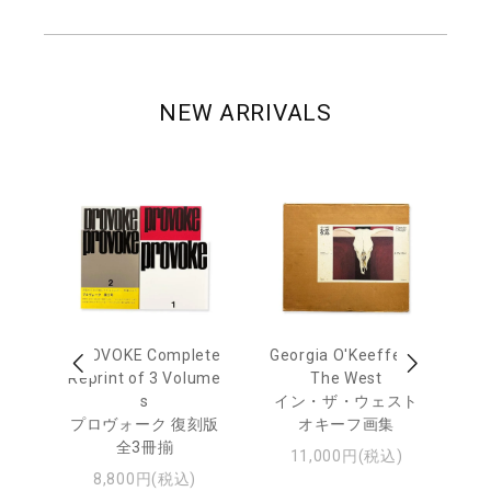
NEW ARRIVALS
out
PROVOKE Complete
Georgia O'Keeffe: In
Ha
Reprint of 3 Volume
The West
te
トゥ
s
イン・ザ・ウェスト
プロヴォーク 復刻版
オキーフ画集
全3冊揃
11,000円(税込)
8,800円(税込)