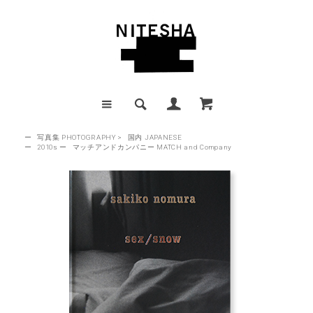
ー
写真集 PHOTOGRAPHY
>
国内 JAPANESE
ー
2010s
ー
マッチアンドカンパニー MATCH and Company