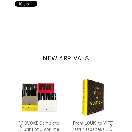
NEW ARRIVALS
age
PROVOKE Complete
From LOUIS to VUIT
Lo
men
Reprint of 3 Volume
TON *Japanese Edit