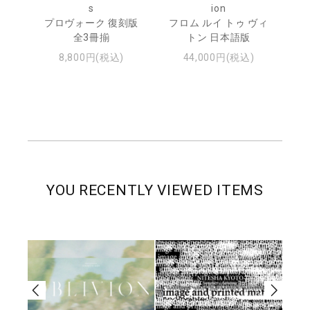
s
ion
ル
ジュ
プロヴォーク 復刻版
フロム ルイ トゥ ヴィ
全3冊揃
トン 日本語版
8,800円(税込)
44,000円(税込)
YOU RECENTLY VIEWED ITEMS