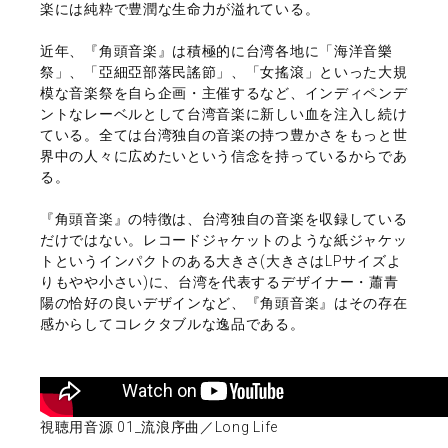
楽には純粋で豊潤な生命力が溢れている。
近年、『角頭音楽』は積極的に台湾各地に「海洋音樂
祭」、「亞細亞部落民謠節」、「女搖滾」といった大規
模な音楽祭を自ら企画・主催するなど、インディペンデ
ントなレーベルとして台湾音楽に新しい血を注入し続け
ている。全ては台湾独自の音楽の持つ豊かさをもっと世
界中の人々に広めたいという信念を持っているからであ
る。
『角頭音楽』の特徴は、台湾独自の音楽を収録している
だけではない。レコードジャケットのような紙ジャケッ
トというインパクトのある大きさ(大きさはLPサイズよ
りもやや小さい)に、台湾を代表するデザイナー・蕭青
陽の恰好の良いデザインなど、『角頭音楽』はその存在
感からしてコレクタブルな逸品である。
視聴用音源 01_流浪序曲／Long Life