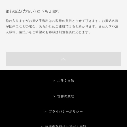
銀行振込(先払い) ゆうちょ銀行
恐れ入りますがお振込手数料はお客様の負担とさせて頂きます。お振込名義
が団体名などの場合、あらかじめご連絡頂けると助かります。また大学や法
人様等、後払いをご希望のお客様は別途相談に応じます。
＞ ご注文方法
＞ 古書の買取
＞ プライバシーポリシー
＞ 特定商取引法に基づく表記