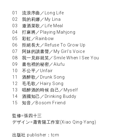
01 流浪序曲／Long Life
02 我的莉娜／My Lina
03 邀酒菜歌／Life Meal
04 打麻將／Playing Mahjong
05 彩虹／Rainbow
06 拒絕長大／Refuse To Grow Up
07 阿妹的讀書聲／My Girl's Voice
08 我一見妳就笑／Smile When I See You
09 書包裡的秘密／Alufu
10 不公平／Unfair
11 酒醉歌／Drunk Song
12 毛毛歌／Hairy Song
13 唱醉酒的時候 自己／Myself
14 酒國知己／Drinking Buddy
15 知音／Bosom Friend
監修=張四十三
デザイン=蕭青陽工作室(Xiao Qing-Yang)
出版社 publisher：tcm