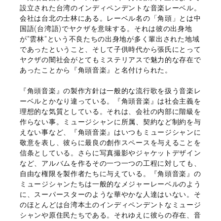
設立された台湾のインディペンデントな音楽レーベル。
会社は台北の士林にある。レーベル名の「角頭」とは中
国語(台湾語)でヤクザを意味する。それは彼の出身地
が"雲林"という不良たちの出身地が多く輩出された地域
であったということ、そして子供時代から張氏にとって
ヤクザの闇社会がとてもミステリアスで魅力的な存在で
あったことから『角頭音楽』と名付けられた。
『角頭音楽』の製作方針は一般的な流行歌を扱う音楽レ
ーベルとかなり違っている。『角頭音楽』は社会主義を
理想的な気質としている。それは、会社の内部に階級を
作らない事。ミュージシャンに所属、契約など制約を与
えない事など、『角頭音楽』はいつもミュージシャンに
敬意を表し、彼らに最良の創作スペースを与えることを
信条としている。さらに写真撮影やジャケットデザイン
など、アルバムを作るその一つ一つの工程に対しても、
自由な権限を製作者たちに与えている。『角頭音楽』の
ミュージシャンたちは一般的なメジャーレーベルのよう
に、スーパースターのような華やかな人達はいない。そ
のほとんどは台湾本土のインディペンデントなミュージ
シャンや原住民たちである。それゆえに彼らの存在、音