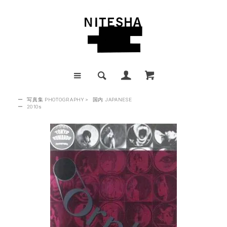
ー
写真集 PHOTOGRAPHY
>
国内 JAPANESE
ー
2010s