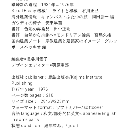
磯崎新の道程 1931年→1976年
Serial Essay 機械4 ライトと機械 谷川正己
海外建築情報 キャンパス・ふたつの顔 岡田新一 編
ガウディの椅子 安東早苗
書評 色彩の再発見 田中正明
書評 自然から抽象へ=モンドリアン論集 宮島久雄
国内建築ノート 宗教建築と建築家のイメージ グルッ
ポ・スペッキオ 編
編集者=長谷川愛子
デザインエディター=羽原肅郎
出版社 publisher：鹿島出版会/Kajima Institute
Publishing
刊行年 year：1976
ページ数 pages：218
サイズ size：H294×W223mm
フォーマット format：ソフトカバー/softcover
言語 language：和文/部分的に英文-Japanese/English
in some parts
状態 condition：経年並み。/good.