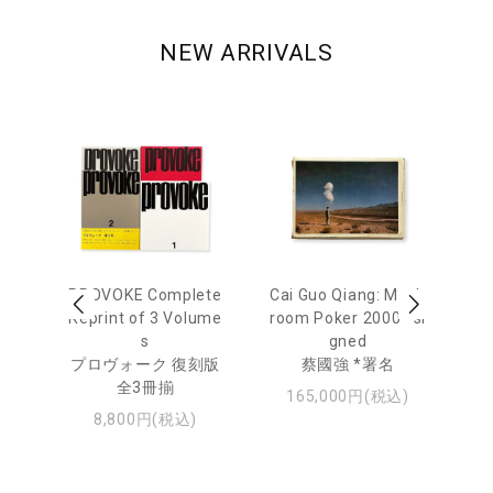
NEW ARRIVALS
 Ja
PROVOKE Complete
Cai Guo Qiang: Mush
Mo
urn
Reprint of 3 Volume
room Poker 2000 *si
e 
s
gned
u
日
プロヴォーク 復刻版
蔡國強 *署名
・ジ
全3冊揃
モ
165,000円(税込)
8,800円(税込)