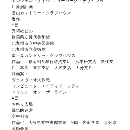
エンジェル・ケイジ=ニューヨーク・デザイン展
川原湯計画
勝山カントリー・クラブハウス
近作：
Y邸
秀巧社ビル
群馬県立近代美術館
北九州市立中央図書館
北九州市立美術館
富士見カントリー・クラブハウス
作品-1：福岡相互銀行佐賀支店 六本松支店 長住支
店 本店 東京支店 大名支店 大分支店
計画案：
ヴェスヴィオ大作戦
コンピュータ・エイディド・シティ
マリリン・オン・ザ・ライン
A邸
お祭り広場
電気的迷宮
空中都市
作品-2：大分県立中央図書館 N邸 岩田学園 大分県
医師会館