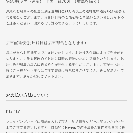
宅急便(ヤマト運輸) 全国一律700円（離島を除く）
沖縄など離島への配送は別途追加料金(1万円以上の送料無料適用外)が必要と
なる場合がございます。お届け日時のご指定等ご希望がございましたら予め
ご連絡ください。出来るだけ対応できるようにいたします。
店主配達便(お届け日は店主都合となります)
店主が自らお客様宅までお届けいたします。お届け先住所によって料金が異
なります。ご注文後改めてお届け日時の確認のためご連絡をいたします。お
届け先が離島の場合は追加料金が発生する場合がございます。万が一お届け
時にご不在だった場合はご注文書籍は持ち帰りさせて頂き、後日配送させて
頂きます。あらかじめご了承下さい。
お支払い方法について
PayPay
ショッピングカードに商品を入れて頂き、配送情報などをご記入いただいた
上でご注文を確定しますと、自動的にPaypayでの決済をご案内する画面に移