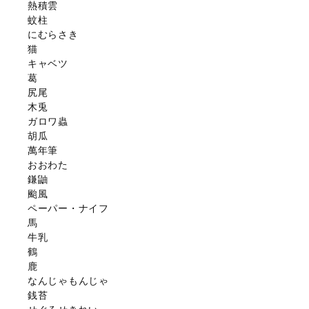
熱積雲
蚊柱
にむらさき
猫
キャベツ
葛
尻尾
木兎
ガロワ蟲
胡瓜
萬年筆
おおわた
鎌鼬
颱風
ペーパー・ナイフ
馬
牛乳
鶴
鹿
なんじゃもんじゃ
銭苔