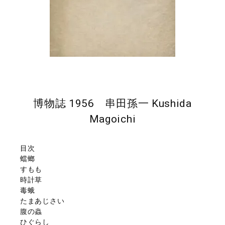
博物誌 1956 串田孫一 Kushida
Magoichi
目次
蟷螂
すもも
時計草
毒蛾
たまあじさい
腹の蟲
ひぐらし