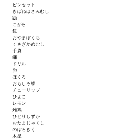
ピンセット
きばねはさみむし
鼬
こがら
鏡
おやまぼくち
くさぎかめむし
手袋
蛹
ドリル
卵
ほくろ
おもしろ蝶
チューリップ
ひよこ
レモン
雉鳩
ひとりしずか
おたまじゃくし
のぼろぎく
木星