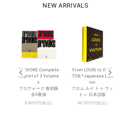
NEW ARRIVALS
age
PROVOKE Complete
From LOUIS to VUIT
Lo
men
Reprint of 3 Volume
TON *Japanese Edit
s
ion
ル
ジュ
プロヴォーク 復刻版
フロム ルイ トゥ ヴィ
全3冊揃
トン 日本語版
8,800円(税込)
44,000円(税込)