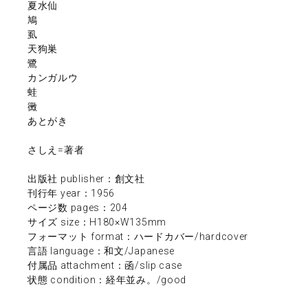
夏水仙
鳩
虱
天狗巣
鷺
カンガルウ
蛙
黴
あとがき
さしえ=著者
出版社 publisher：創文社
刊行年 year：1956
ページ数 pages：204
サイズ size：H180×W135mm
フォーマット format：ハードカバー/hardcover
言語 language：和文/Japanese
付属品 attachment：函/slip case
状態 condition：経年並み。/good