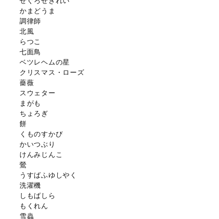
せぐろせきれい
かまどうま
調律師
北風
らつこ
七面鳥
ベツレヘムの星
クリスマス・ローズ
薔薇
スウェター
まがも
ちょろぎ
餅
くものすかび
かいつぶり
けんみじんこ
鶯
うすばふゆしやく
洗濯機
しもばしら
もくれん
雪蟲