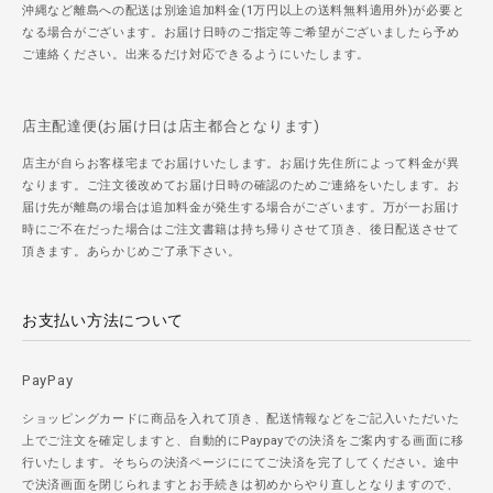
沖縄など離島への配送は別途追加料金(1万円以上の送料無料適用外)が必要と
なる場合がございます。お届け日時のご指定等ご希望がございましたら予め
ご連絡ください。出来るだけ対応できるようにいたします。
店主配達便(お届け日は店主都合となります)
店主が自らお客様宅までお届けいたします。お届け先住所によって料金が異
なります。ご注文後改めてお届け日時の確認のためご連絡をいたします。お
届け先が離島の場合は追加料金が発生する場合がございます。万が一お届け
時にご不在だった場合はご注文書籍は持ち帰りさせて頂き、後日配送させて
頂きます。あらかじめご了承下さい。
お支払い方法について
PayPay
ショッピングカードに商品を入れて頂き、配送情報などをご記入いただいた
上でご注文を確定しますと、自動的にPaypayでの決済をご案内する画面に移
行いたします。そちらの決済ページににてご決済を完了してください。途中
で決済画面を閉じられますとお手続きは初めからやり直しとなりますので、