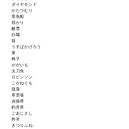
ダイヤモンド
かたつむり
章魚船
宿かり
酸漿
白蟻
薤
うすばかげろう
葦
椅子
ががいも
太刀魚
ロビンソン
こがねぐも
毯藻
草雲雀
貞操帯
釣舟草
ごあじさし
羚羊
きつりふね