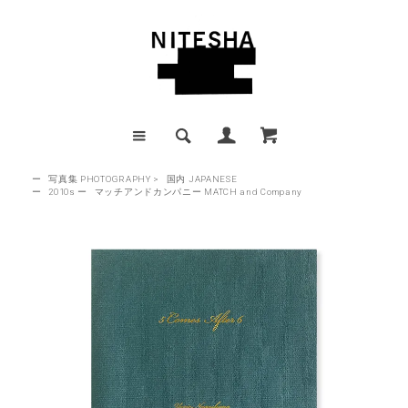
ー
写真集 PHOTOGRAPHY
>
国内 JAPANESE
ー
2010s
ー
マッチアンドカンパニー MATCH and Company