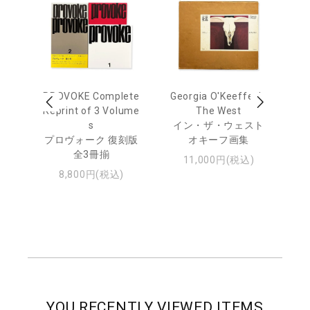
out
PROVOKE Complete
Georgia O'Keeffe: In
Ha
Reprint of 3 Volume
The West
te
トゥ
s
イン・ザ・ウェスト
プロヴォーク 復刻版
オキーフ画集
全3冊揃
11,000円(税込)
8,800円(税込)
YOU RECENTLY VIEWED ITEMS