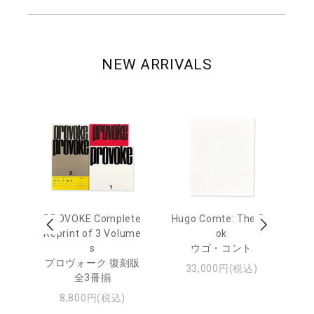
NEW ARRIVALS
age
PROVOKE Complete
Hugo Comte: The Bo
M
 20
Reprint of 3 Volume
ok
Th
s
ウゴ・コント
ジュ
プロヴォーク 復刻版
33,000円(税込)
全3冊揃
8,800円(税込)