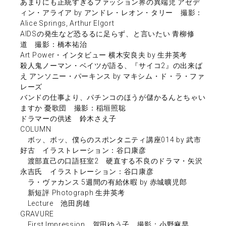
あまりにも正統すぎるファッション界の異端児 アゼデ
ィン・アライア by アンドレ・レオン・タリー 撮影：
Alice Springs, Arthur Elgort
AIDSの発生など恐るるに足らず、と言いたい 青柳修
道 撮影：橋本祐治
Art Power・インタビュー 横木安良夫 by 生井英考
殺人鬼ノーマン・ベイツが語る、『サイコ2』の出来ば
え アンソニー・パーキンス by マキシム・ド・ラ・ファ
レーズ
バンドの仕事より、パチンコのほうが儲かるんとちゃい
ますか 憂歌団 撮影：稲垣照聡
ドラマーの供述 鈴木さえ子
COLUMN
ボッ、ボッ、僕らのスポンタニティ講座014 by 武市
好古 イラストレーション：谷口康彦
渡部直己の口語狂室2 硬直する不良のドラマ・矢沢
永吉氏 イラストレーション：谷口康彦
ラ・ヴァカンス 5週間の有給休暇 by 赤城曠児郎
新短評 Photograph 生井英考
Lecture 池田房雄
GRAVURE
First Impression 賀田ゆう子 撮影：小野麻早