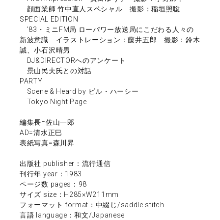
顔面業師 竹中直人スペシャル 撮影：稲垣照聡
SPECIAL EDITION
'83・ミニFM局 ローパワー放送局にこだわる人々の
新波意識 イラストレーション：藤井五郎 撮影：鈴木
誠、小石沢晴男
DJ&DIRECTORへのアンケート
景山民夫氏との対話
PARTY
Scene & Heard by ビル・ハーシー
Tokyo Night Page
編集長=佐山一郎
AD=清水正巳
表紙写真=森川昇
出版社 publisher：流行通信
刊行年 year：1983
ページ数 pages：98
サイズ size：H285×W211mm
フォーマット format：中綴じ/saddle stitch
言語 language：和文/Japanese