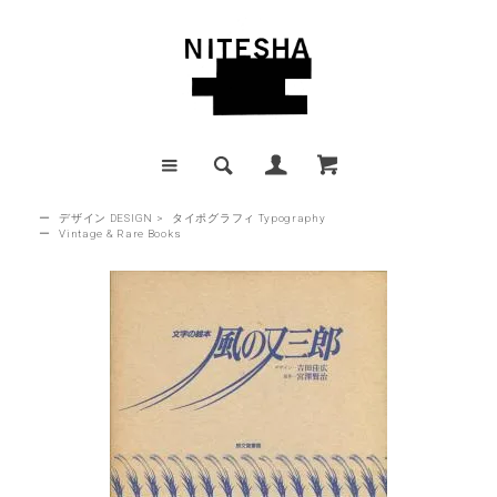
ー
デザイン DESIGN
>
タイポグラフィ Typography
ー
Vintage & Rare Books