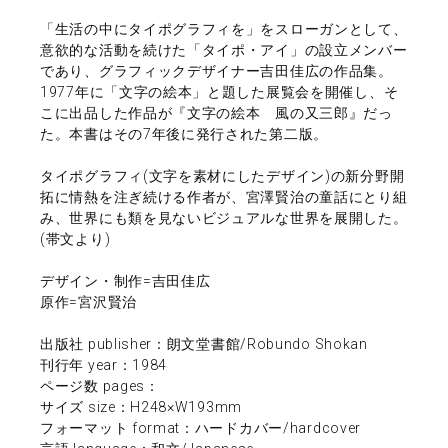
「生活の中にタイポグラフィを」をスローガンとして、
意欲的な活動を続けた「タイポ・アイ」の設立メンバー
であり、グラフィックデザイナー吉田佳広の作品集。
1977年に「文字の絵本」と題した展覧会を開催し、そ
こに出品した作品が『文字の絵本 風の又三郎』だっ
た。本書はその7年後に発行された第二版。
タイポグラフィ(文字を素材にしたデザイン)の新分野開
拓に情熱を注ぎ続ける作者が、宮澤賢治の童話にとり組
み、世界にも類を見ないビジュアルな世界を展開した。
(帯文より)
デザイン・制作=吉田佳広
原作=宮沢賢治
出版社 publisher：朗文堂書館/Robundo Shokan
刊行年 year：1984
ページ数 pages：
サイズ size：H248×W193mm
フォーマット format：ハードカバー/hardcover