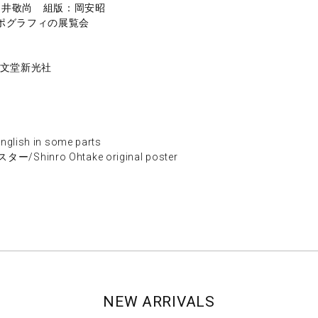
白井敬尚 組版：岡安昭
ポグラフィの展覧会
a/誠文堂新光社
ish in some parts
inro Ohtake original poster
NEW ARRIVALS