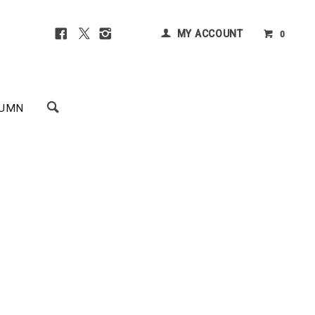
MY ACCOUNT
0
UMN