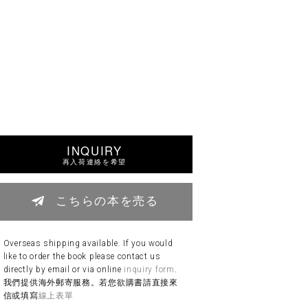
INQUIRY
再入荷連絡を希望
こちらの本を売る
Overseas shipping available. If you would
like to order the book please contact us
directly by email or via online
inquiry form
.
我們提供海外郵寄服務。若您欲購書請直接來
信或填寫
線上表單