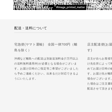
配送・送料について
宅急便(ヤマト運輸) 全国一律700円（離
店主配達便(お
島を除く）
す)
沖縄など離島への配送は別途追加料金(1万円以上
店主が自らお客様
の送料無料適用外)が必要となる場合がございま
け先住所によって
す。お届け日時のご指定等ご希望がございました
めてお届け日時の
ら予めご連絡ください。出来るだけ対応できるよ
す。お届け先が離
うにいたします。
場合がございます
た場合はご注文書
配送させて頂きま