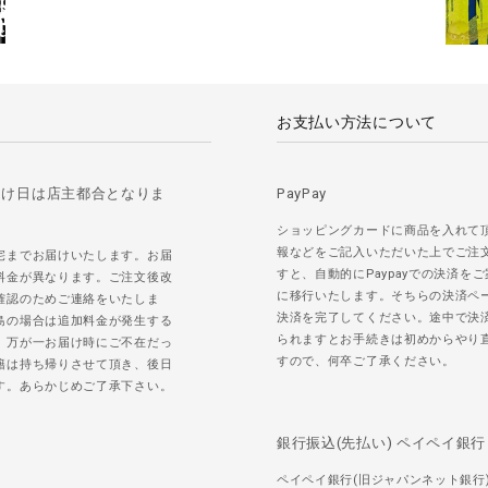
お支払い方法について
届け日は店主都合となりま
PayPay
ショッピングカードに商品を入れて
報などをご記入いただいた上でご注
宅までお届けいたします。お届
すと、自動的にPaypayでの決済を
料金が異なります。ご注文後改
に移行いたします。そちらの決済ペ
確認のためご連絡をいたしま
決済を完了してください。途中で決
島の場合は追加料金が発生する
られますとお手続きは初めからやり
。万が一お届け時にご不在だっ
すので、何卒ご了承ください。
籍は持ち帰りさせて頂き、後日
す。あらかじめご了承下さい。
銀行振込(先払い) ペイペイ銀行
ペイペイ銀行(旧ジャパンネット銀行