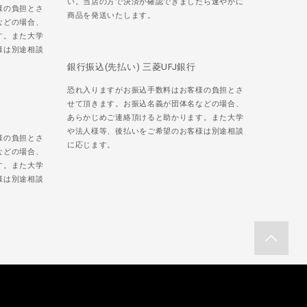
い。当店の方で決済が確認できましたら速やかに
様の負担とさ
商品を発送いたします。
などの場合、
す。また大学
様は別途相談
銀行振込(先払い) 三菱UFJ銀行
恐れ入りますがお振込手数料はお客様の負担とさ
せて頂きます。お振込名義が団体名などの場合、
あらかじめご連絡頂けると助かります。また大学
や法人様等、後払いをご希望のお客様は別途相談
様の負担とさ
に応じます。
などの場合、
す。また大学
様は別途相談