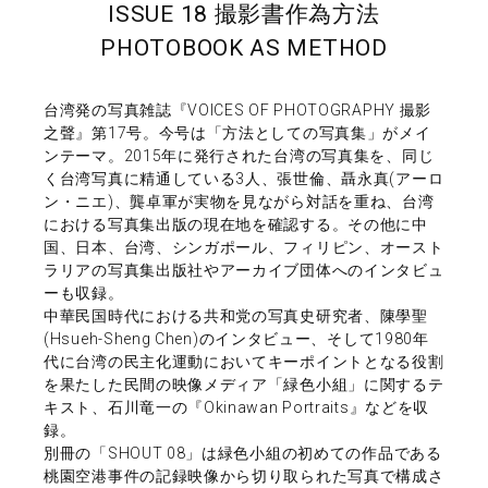
ISSUE 18 撮影書作為方法
PHOTOBOOK AS METHOD
台湾発の写真雑誌『VOICES OF PHOTOGRAPHY 撮影
之聲』第17号。今号は「方法としての写真集」がメイ
ンテーマ。2015年に発行された台湾の写真集を、同じ
く台湾写真に精通している3人、張世倫、聶永真(アーロ
ン・ニエ)、龔卓軍が実物を見ながら対話を重ね、台湾
における写真集出版の現在地を確認する。その他に中
国、日本、台湾、シンガポール、フィリピン、オースト
ラリアの写真集出版社やアーカイブ団体へのインタビュ
ーも収録。
中華民国時代における共和党の写真史研究者、陳學聖
(Hsueh-Sheng Chen)のインタビュー、そして1980年
代に台湾の民主化運動においてキーポイントとなる役割
を果たした民間の映像メディア「緑色小組」に関するテ
キスト、石川竜一の『Okinawan Portraits』などを収
録。
別冊の「SHOUT 08」は緑色小組の初めての作品である
桃園空港事件の記録映像から切り取られた写真で構成さ