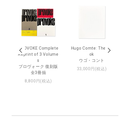
age
PROVOKE Complete
Hugo Comte: The Bo
M
 20
Reprint of 3 Volume
ok
Th
s
ウゴ・コント
ジュ
プロヴォーク 復刻版
33,000円(税込)
全3冊揃
8,800円(税込)