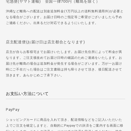
宅急便(ヤマト運輸) 全国一律700円（離島を除く）
沖縄など離島への配送は別途追加料金(1万円以上の送料無料適用外)が必要と
なる場合がございます。お届け日時のご指定等ご希望がございましたら予め
ご連絡ください。出来るだけ対応できるようにいたします。
店主配達便(お届け日は店主都合となります)
店主が自らお客様宅までお届けいたします。お届け先住所によって料金が異
なります。ご注文後改めてお届け日時の確認のためご連絡をいたします。お
届け先が離島の場合は追加料金が発生する場合がございます。万が一お届け
時にご不在だった場合はご注文書籍は持ち帰りさせて頂き、後日配送させて
頂きます。あらかじめご了承下さい。
お支払い方法について
PayPay
ショッピングカードに商品を入れて頂き、配送情報などをご記入いただいた
上でご注文を確定しますと、自動的にPaypayでの決済をご案内する画面に移