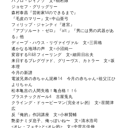
パブロ・レイノソ 文=樹村緑
ジョセフ・グリッグリー
森村泰昌『芸術家Mのできるまで』
『毛皮のマリー』文=中山亜弓
フィリップ・ジャンティ『迷宮』
『アブソルート・ゼロ』『alt.』『男には男の武器があ
る』他
ディープ・ハウス・リヴァイヴァル 文=三田格
遙かなる地球の声 文=小沼純一
変容するR&Bフィーリング 文=細田日出夫
来日するブレグヴァド、グリーヴス、カトラー 文=坂
本理
今月の新譜
電波兄弟の赤ちゃん泥棒14 今月の赤ちゃん=祖父江ひ
よりちゃん
松本亀吉の人間失格！亀合格！！6
プラスチックガール4 古屋兎丸
クライング・ドゥービーマン(完全オレ的) 文=荏開津
広
反『俺的』作詞講座 文=小林賢輔
艶姿ナミダ息子、俺っぽいね〜 文=清水浩司
<オレ・フェチ>と<オレ的> 文=中世古佳伸