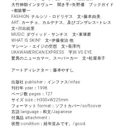
大竹伸朗インタヴュー 聞き手=矢野優 ブックガイド
=都築響一
FASHION: ナルシソ・ロドリゲス 文=藤本由美
ART: カーチョ、カルデナス、及びゴンザレス=トレス
文=川出絵里
MUSIC: ダヴィッド・サンチス 文=東琢磨
WHAT IS SKIN? 文=伊藤俊治 他
マシーン・エイジの空想 文=長澤均
UKAWAMERICAN EXPRESS 宇川 VS EYE
驚異のニューカマー、スーパーカー 文=松屋恭子
アートディレクター：藤本やすし
出版社 publisher：インファス/infas
刊行年 year：1998
ページ数 pages：127
サイズ size：H300×W225mm
フォーマット format：ソフトカバー/softcover
言語 language：和文/Japanese
付属品 attachment：
状態 condition：経年並みです。/good.