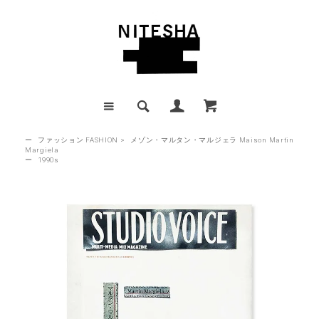
ー
ファッション FASHION
>
メゾン・マルタン・マルジェラ Maison Martin
Margiela
ー
1990s