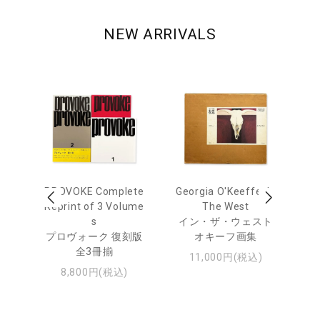
NEW ARRIVALS
out
PROVOKE Complete
Georgia O'Keeffe: In
Ha
Reprint of 3 Volume
The West
te
トゥ
s
イン・ザ・ウェスト
プロヴォーク 復刻版
オキーフ画集
全3冊揃
11,000円(税込)
8,800円(税込)