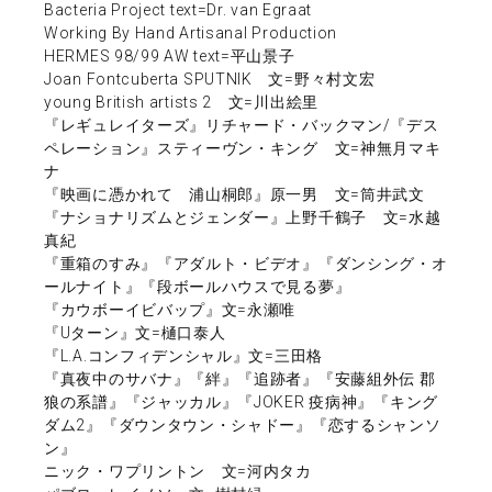
Bacteria Project text=Dr. van Egraat
Working By Hand Artisanal Production
HERMES 98/99 AW text=平山景子
Joan Fontcuberta SPUTNIK 文=野々村文宏
young British artists 2 文=川出絵里
『レギュレイターズ』リチャード・バックマン/『デス
ペレーション』スティーヴン・キング 文=神無月マキ
ナ
『映画に憑かれて 浦山桐郎』原一男 文=筒井武文
『ナショナリズムとジェンダー』上野千鶴子 文=水越
真紀
『重箱のすみ』『アダルト・ビデオ』『ダンシング・オ
ールナイト』『段ボールハウスで見る夢』
『カウボーイビバップ』文=永瀬唯
『Uターン』文=樋口泰人
『L.A.コンフィデンシャル』文=三田格
『真夜中のサバナ』『絆』『追跡者』『安藤組外伝 郡
狼の系譜』『ジャッカル』『JOKER 疫病神』『キング
ダム2』『ダウンタウン・シャドー』『恋するシャンソ
ン』
ニック・ワプリントン 文=河内タカ