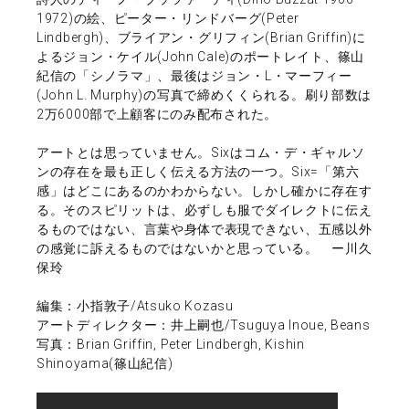
1972)の絵、ピーター・リンドバーグ(Peter
Lindbergh)、ブライアン・グリフィン(Brian Griffin)に
よるジョン・ケイル(John Cale)のポートレイト、篠山
紀信の「シノラマ」、最後はジョン・L・マーフィー
(John L. Murphy)の写真で締めくくられる。刷り部数は
2万6000部で上顧客にのみ配布された。
アートとは思っていません。Sixはコム・デ・ギャルソ
ンの存在を最も正しく伝える方法の一つ。Six=「第六
感」はどこにあるのかわからない。しかし確かに存在す
る。そのスピリットは、必ずしも服でダイレクトに伝え
るものではない、言葉や身体で表現できない、五感以外
の感覚に訴えるものではないかと思っている。 ー川久
保玲
編集：小指敦子/Atsuko Kozasu
アートディレクター：井上嗣也/Tsuguya Inoue, Beans
写真：Brian Griffin, Peter Lindbergh, Kishin
Shinoyama(篠山紀信)