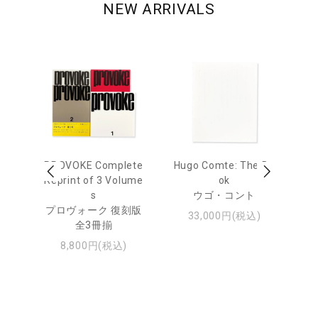
NEW ARRIVALS
age
PROVOKE Complete
Hugo Comte: The Bo
M
 20
Reprint of 3 Volume
ok
Th
s
ウゴ・コント
ジュ
プロヴォーク 復刻版
33,000円(税込)
全3冊揃
8,800円(税込)