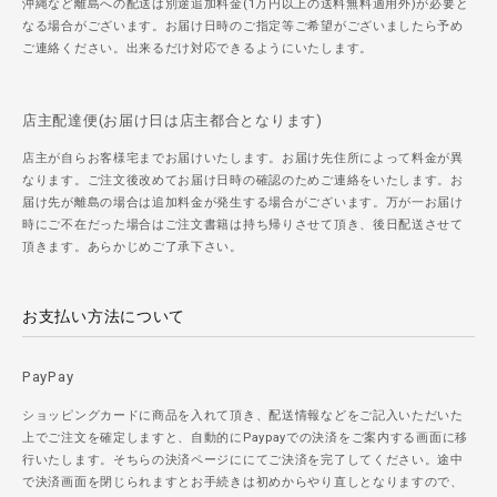
沖縄など離島への配送は別途追加料金(1万円以上の送料無料適用外)が必要と
なる場合がございます。お届け日時のご指定等ご希望がございましたら予め
ご連絡ください。出来るだけ対応できるようにいたします。
店主配達便(お届け日は店主都合となります)
店主が自らお客様宅までお届けいたします。お届け先住所によって料金が異
なります。ご注文後改めてお届け日時の確認のためご連絡をいたします。お
届け先が離島の場合は追加料金が発生する場合がございます。万が一お届け
時にご不在だった場合はご注文書籍は持ち帰りさせて頂き、後日配送させて
頂きます。あらかじめご了承下さい。
お支払い方法について
PayPay
ショッピングカードに商品を入れて頂き、配送情報などをご記入いただいた
上でご注文を確定しますと、自動的にPaypayでの決済をご案内する画面に移
行いたします。そちらの決済ページににてご決済を完了してください。途中
で決済画面を閉じられますとお手続きは初めからやり直しとなりますので、