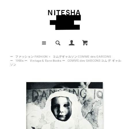
ー
ファッション FASHION
>
コムデギャルソン COMME des GARCONS
ー
1990s
ー
Vintage & Rare Books
ー
COMME des GARCONS コム デ ギャル
ソン