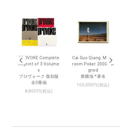
 Ja
PROVOKE Complete
Cai Guo Qiang: Mush
Mo
urn
Reprint of 3 Volume
room Poker 2000 *si
e 
s
gned
u
日
プロヴォーク 復刻版
蔡國強 *署名
・ジ
全3冊揃
モ
165,000円(税込)
8,800円(税込)