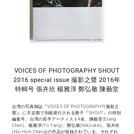
VOICES OF PHOTOGRAPHY SHOUT
2016 special issue 撮影之聲 2016年
特輯号 張卉欣 楊雅淳 鄭弘敬 陳藝堂
台湾の写真雑誌『VOICES OF PHOTOGRAPHY(撮影之
聲)』に不定期で別紙発行される冊子『SHOUT』の特別
編集号。台湾の若手アーティスト4名、陳藝堂(Etang
Chen)、楊雅淳(Yo Yang)、鄭弘敬(teikoukei)、張卉欣
(Hui-Hsin Chang)の作品が収録されている。それぞれ