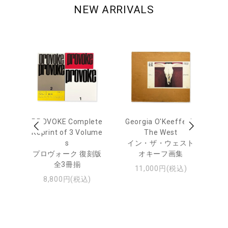
NEW ARRIVALS
out
PROVOKE Complete
Georgia O'Keeffe: In
Ha
Reprint of 3 Volume
The West
te
トゥ
s
イン・ザ・ウェスト
プロヴォーク 復刻版
オキーフ画集
全3冊揃
11,000円(税込)
8,800円(税込)