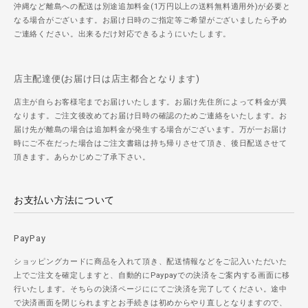
沖縄など離島への配送は別途追加料金(1万円以上の送料無料適用外)が必要と
なる場合がございます。お届け日時のご指定等ご希望がございましたら予め
ご連絡ください。出来るだけ対応できるようにいたします。
店主配達便(お届け日は店主都合となります)
店主が自らお客様宅までお届けいたします。お届け先住所によって料金が異
なります。ご注文後改めてお届け日時の確認のためご連絡をいたします。お
届け先が離島の場合は追加料金が発生する場合がございます。万が一お届け
時にご不在だった場合はご注文書籍は持ち帰りさせて頂き、後日配送させて
頂きます。あらかじめご了承下さい。
お支払い方法について
PayPay
ショッピングカードに商品を入れて頂き、配送情報などをご記入いただいた
上でご注文を確定しますと、自動的にPaypayでの決済をご案内する画面に移
行いたします。そちらの決済ページににてご決済を完了してください。途中
で決済画面を閉じられますとお手続きは初めからやり直しとなりますので、