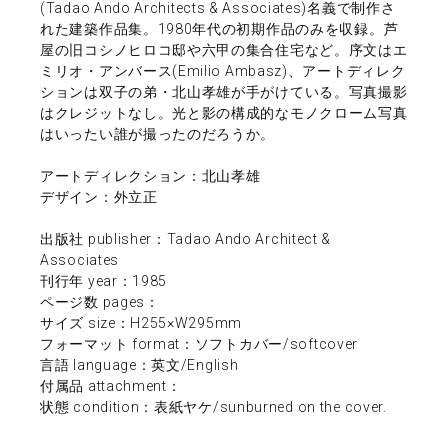
(Tadao Ando Architects & Associates)名義で制作さ
れた建築作品集。1980年代の初期作品のみを収録。芦
屋の旧コシノヒロコ邸や六甲の集合住宅など。序文はエ
ミリオ・アンバース(Emilio Ambasz)、アートディレク
ションは双子の弟・北山孝雄が手がけている。写真撮影
はクレジットなし。光と影の構成的なモノクローム写真
はいったい誰が撮ったのだろうか。
アートディレクション：北山孝雄
デザイン：外立正
出版社 publisher：Tadao Ando Architect &
Associates
刊行年 year：1985
ページ数 pages：
サイズ size：H255×W295mm
フォーマット format：ソフトカバー/softcover
言語 language：英文/English
付属品 attachment：
状態 condition：表紙ヤケ/sunburned on the cover.