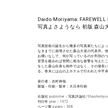
Daido Moriyama: FAREWELL 
写真よさようなら 初版 森山大
写真技術の誕生から幾多の写真家たちによ
なきまでに崩壊させた森山大道の代表作。
お構いなしで、何が写っているのか判別の
背景を鑑みれば世間に相当な衝撃を与えた
をした森山自身も例外ではなく、その後長
る。巻末には山の上ホテルで行われた中平卓
発行者：吉村伸哉
製版・印刷・製本：大日本印刷
出版社 publisher：写真評論社/Shashinhyo
刊行年 year：1972
ページ数 pages：308