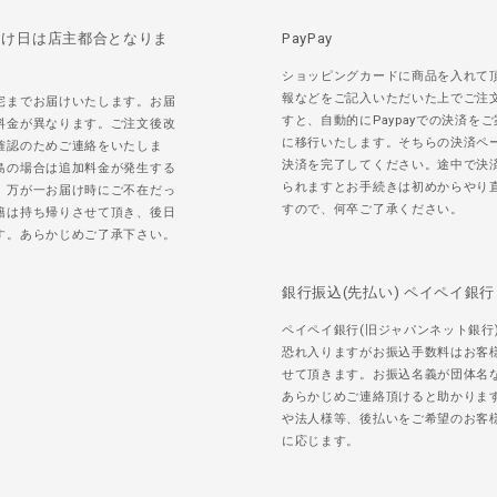
届け日は店主都合となりま
PayPay
ショッピングカードに商品を入れて
報などをご記入いただいた上でご注
宅までお届けいたします。お届
すと、自動的にPaypayでの決済を
料金が異なります。ご注文後改
に移行いたします。そちらの決済ペ
確認のためご連絡をいたしま
決済を完了してください。途中で決
島の場合は追加料金が発生する
られますとお手続きは初めからやり
。万が一お届け時にご不在だっ
すので、何卒ご了承ください。
籍は持ち帰りさせて頂き、後日
す。あらかじめご了承下さい。
銀行振込(先払い) ペイペイ銀行
ペイペイ銀行(旧ジャパンネット銀行
恐れ入りますがお振込手数料はお客
せて頂きます。お振込名義が団体名
あらかじめご連絡頂けると助かりま
や法人様等、後払いをご希望のお客
に応じます。