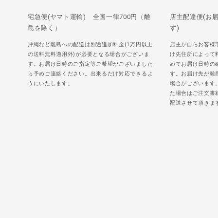
宅急便(ヤマト運輸) 全国一律700円（離
店主配達便(お
島を除く）
す)
沖縄など離島への配送は別途追加料金(1万円以上
店主が自らお客様
の送料無料適用外)が必要となる場合がございま
け先住所によって
す。お届け日時のご指定等ご希望がございました
めてお届け日時の
ら予めご連絡ください。出来るだけ対応できるよ
す。お届け先が離
うにいたします。
場合がございます
た場合はご注文書
配送させて頂きま