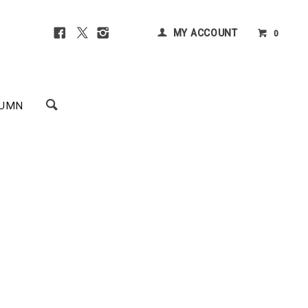
MY ACCOUNT
0
UMN