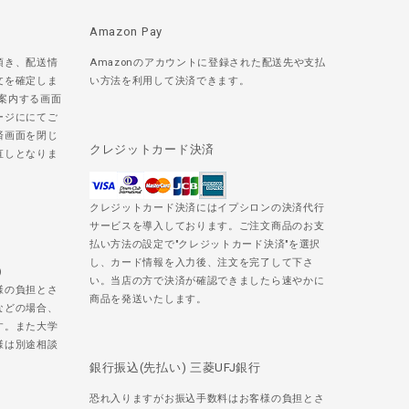
Amazon Pay
頂き、配送情
Amazonのアカウントに登録された配送先や支払
文を確定しま
い方法を利用して決済できます。
ご案内する画面
ージににてご
済画面を閉じ
クレジットカード決済
直しとなりま
クレジットカード決済にはイプシロンの決済代行
サービスを導入しております。ご注文商品のお支
払い方法の設定で"クレジットカード決済"を選択
し、カード情報を入力後、注文を完了して下さ
)
い。当店の方で決済が確認できましたら速やかに
様の負担とさ
商品を発送いたします。
などの場合、
す。また大学
様は別途相談
銀行振込(先払い) 三菱UFJ銀行
恐れ入りますがお振込手数料はお客様の負担とさ