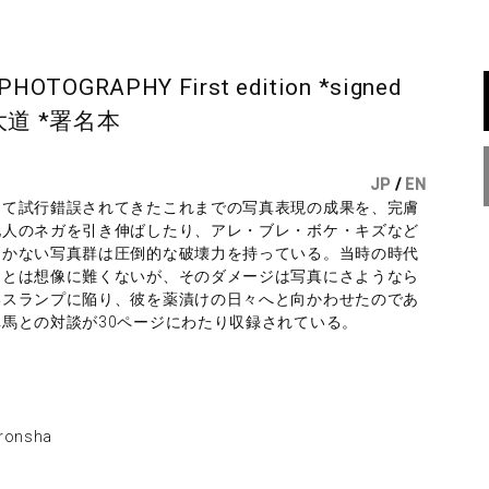
PHOTOGRAPHY First edition *signed
道 *署名本
JP
/
EN
って試行錯誤されてきたこれまでの写真表現の成果を、完膚
他人のネガを引き伸ばしたり、アレ・ブレ・ボケ・キズなど
つかない写真群は圧倒的な破壊力を持っている。当時の時代
ことは想像に難くないが、そのダメージは写真にさようなら
いスランプに陥り、彼を薬漬けの日々へと向かわせたのであ
馬との対談が30ページにわたり収録されている。
ronsha