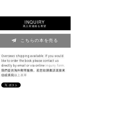
INQUIRY
再入荷連絡を希望
こちらの本を売る
Overseas shipping available. If you would
like to order the book please contact us
directly by email or via online
inquiry form
.
我們提供海外郵寄服務。若您欲購書請直接來
信或填寫
線上表單