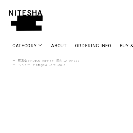
CATEGORY
ABOUT
ORDERING INFO
BUY &
ー
写真集 PHOTOGRAPHY
>
国内 JAPANESE
ー
1970s
ー
Vintage & Rare Books