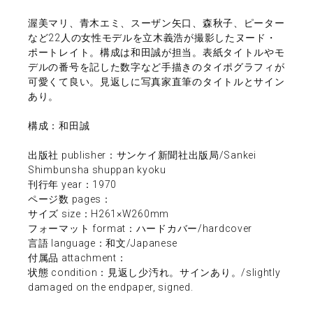
渥美マリ、青木エミ、スーザン矢口、森秋子、ピーター
など22人の女性モデルを立木義浩が撮影したヌード・
ポートレイト。構成は和田誠が担当。表紙タイトルやモ
デルの番号を記した数字など手描きのタイポグラフィが
可愛くて良い。見返しに写真家直筆のタイトルとサイン
あり。
構成：和田誠
出版社 publisher：サンケイ新聞社出版局/Sankei
Shimbunsha shuppan kyoku
刊行年 year：1970
ページ数 pages：
サイズ size：H261×W260mm
フォーマット format：ハードカバー/hardcover
言語 language：和文/Japanese
付属品 attachment：
状態 condition：見返し少汚れ。サインあり。/slightly
damaged on the endpaper, signed.