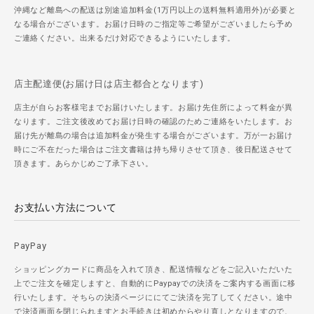
沖縄など離島への配送は別途追加料金(1万円以上の送料無料適用外)が必要と
なる場合がございます。お届け日時のご指定等ご希望がございましたら予め
ご連絡ください。出来るだけ対応できるようにいたします。
店主配達便(お届け日は店主都合となります)
店主が自らお客様宅までお届けいたします。お届け先住所によって料金が異
なります。ご注文後改めてお届け日時の確認のためご連絡をいたします。お
届け先が離島の場合は追加料金が発生する場合がございます。万が一お届け
時にご不在だった場合はご注文書籍は持ち帰りさせて頂き、後日配送させて
頂きます。あらかじめご了承下さい。
お支払い方法について
PayPay
ショッピングカードに商品を入れて頂き、配送情報などをご記入いただいた
上でご注文を確定しますと、自動的にPaypayでの決済をご案内する画面に移
行いたします。そちらの決済ページににてご決済を完了してください。途中
で決済画面を閉じられますとお手続きは初めからやり直しとなりますので、