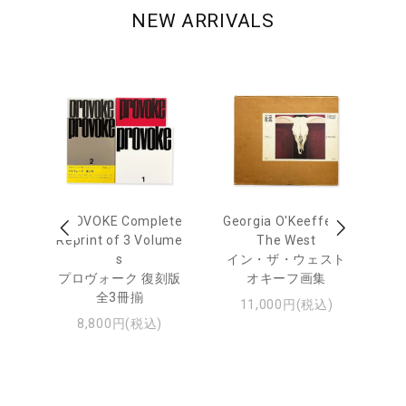
NEW ARRIVALS
 Ja
PROVOKE Complete
Georgia O'Keeffe: In
Ha
urn
Reprint of 3 Volume
The West
te
s
イン・ザ・ウェスト
日
プロヴォーク 復刻版
オキーフ画集
・ジ
全3冊揃
11,000円(税込)
8,800円(税込)