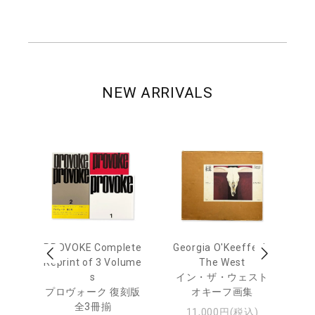
NEW ARRIVALS
 Ja
PROVOKE Complete
Georgia O'Keeffe: In
Ha
urn
Reprint of 3 Volume
The West
te
s
イン・ザ・ウェスト
日
プロヴォーク 復刻版
オキーフ画集
・ジ
全3冊揃
11,000円(税込)