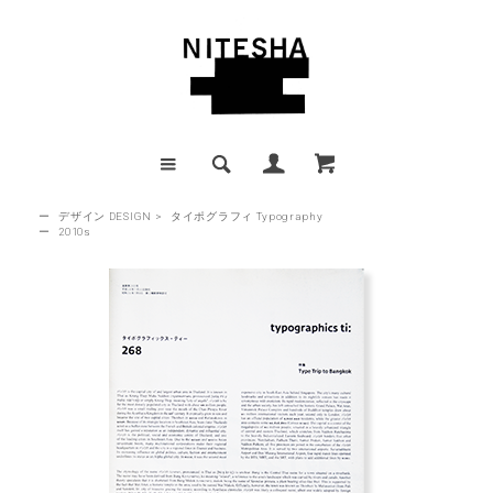
ー
デザイン DESIGN
>
タイポグラフィ Typography
ー
2010s