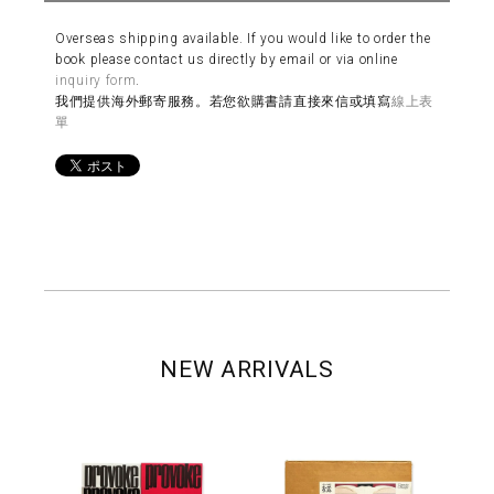
Overseas shipping available. If you would like to order the
book please contact us directly by email or via online
inquiry form
.
我們提供海外郵寄服務。若您欲購書請直接來信或填寫
線上表
單
NEW ARRIVALS