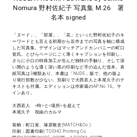
Nomura 野村佐紀子 写真集 M.26 署
名本 signed
「ヌード」、「部屋」、「花」といった野村佐紀子のキ
ーワードとも言える初期から近作までの写真を軸に構成
した写真集。デザインはマッチアンドカンパニーの町口
覚氏。とびらページにごく薄くキャプションを印刷し、
さらに小口の特殊加工が生んだ独特の手触り、そして深
い闇のような濃く深い黒の印刷など手の込んだ造本。表
紙写真は3種類あり、本書は「NUDE」版で、他の版よ
り発行部数が少ない。別刷りで大西若人と本尾久子のテ
キストも付属。エディションは作家蔵のAP.No.16。サ
インあり。
大西若人 <時>と<場所>を超えて
本尾久子 視線のカルマ
装幀：町口覚、塚原敬史(MATCH&Co.)
印刷：図書印刷/TOSHO Printing Co