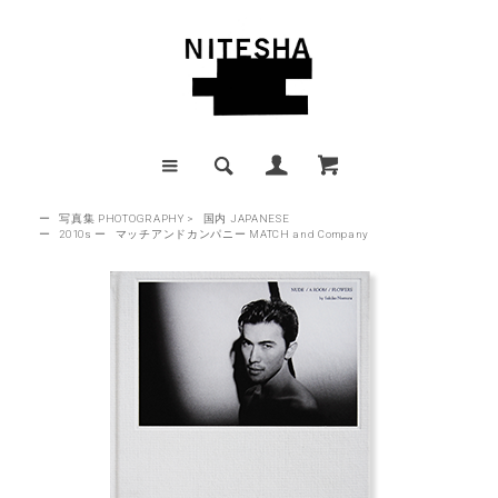
ー
写真集 PHOTOGRAPHY
>
国内 JAPANESE
ー
2010s
ー
マッチアンドカンパニー MATCH and Company