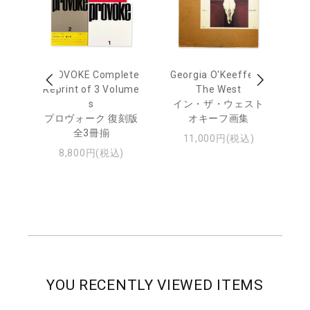
 Ja
PROVOKE Complete
Georgia O'Keeffe: In
Ha
urn
Reprint of 3 Volume
The West
te
s
イン・ザ・ウェスト
日
プロヴォーク 復刻版
オキーフ画集
・ジ
全3冊揃
11,000円(税込)
8,800円(税込)
YOU RECENTLY VIEWED ITEMS