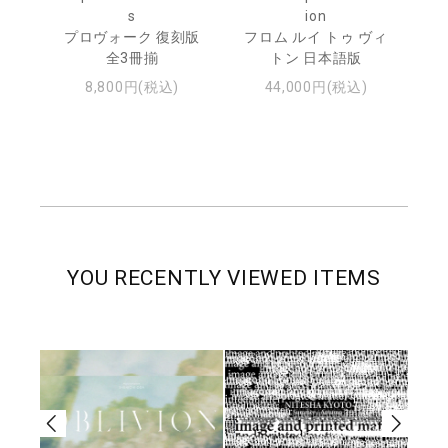
s
ion
ル
ジュ
プロヴォーク 復刻版
フロム ルイ トゥ ヴィ
全3冊揃
トン 日本語版
8,800円(税込)
44,000円(税込)
YOU RECENTLY VIEWED ITEMS