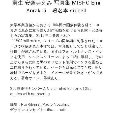
実生 安楽寺えみ 写真集 MISHO Emi
Anrakuji 署名本 signed
大学卒業直後からおよそ10年間の闘病体験を経て、今
まさに原点に立ち返り創作活動を続ける写真家・安楽寺
えみの写真集。2017年に発表された
「1800millimetre」シリーズの同時期に制作されたイメ
ージで構成された本作では、写真集としてひと味違った
仕掛けが施されている。まずはフォトルミナンス・イン
クを使用、シルクスクリーンによって紙に印刷し、その
上からさらに白と黒のオフセット印刷でインクを重ねる
二度刷りを行っている。ページを日光に当てた後、暗い
場所でページを見ると、イメージが青く浮き上がって見
える。著者サイン、落款あり。
250部発行ナンバー入り：Limited Edition of 250
copies with numbering
編集：Rui Ribeiral, Paulo Nozolino
デザインコンセプト：ilhas studio