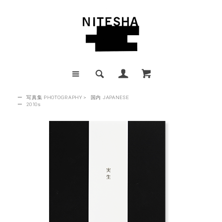
ー
写真集 PHOTOGRAPHY
>
国内 JAPANESE
ー
2010s