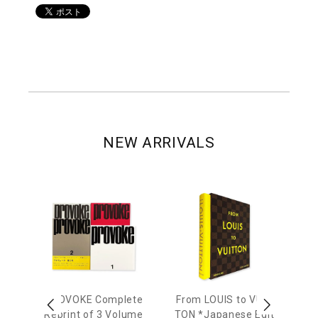
NEW ARRIVALS
age
PROVOKE Complete
From LOUIS to VUIT
Lo
men
Reprint of 3 Volume
TON *Japanese Edit