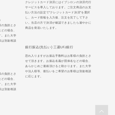
クレジットカード決済にはイプシロンの決済代行
サービスを導入しております。ご注文商品のお支
払い方法の設定で"クレジットカード決済"を選択
し、カード情報を入力後、注文を完了して下さ
)
い。当店の方で決済が確認できましたら速やかに
様の負担とさ
商品を発送いたします。
などの場合、
す。また大学
様は別途相談
銀行振込(先払い) 三菱UFJ銀行
恐れ入りますがお振込手数料はお客様の負担とさ
せて頂きます。お振込名義が団体名などの場合、
あらかじめご連絡頂けると助かります。また大学
や法人様等、後払いをご希望のお客様は別途相談
様の負担とさ
に応じます。
などの場合、
す。また大学
様は別途相談