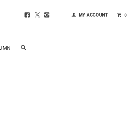
MY ACCOUNT
0
UMN