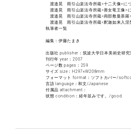
渡邉晃 雨引山楽法寺所蔵<十二天像>に
渡邉晃 雨引山楽法寺所蔵<善女竜王像>
渡邉晃 雨引山楽法寺所蔵<両部敷曼荼羅
渡邉晃 雨引山楽法寺所蔵<釈迦如来入涅
執筆者一覧
編集：伊藤たまき
出版社 publisher：筑波大学日本美術史研究
刊行年 year：2007
ページ数 pages：259
サイズ size：H297×W208mm
フォーマット format：ソフトカバー/softco
言語 language：和文/Japanese
付属品 attachment：
状態 condition：経年並みです。/good.