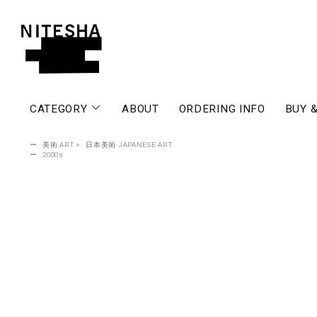
CATEGORY
ABOUT
ORDERING INFO
BUY &
ー
美術 ART
>
日本美術 JAPANESE ART
ー
2000s