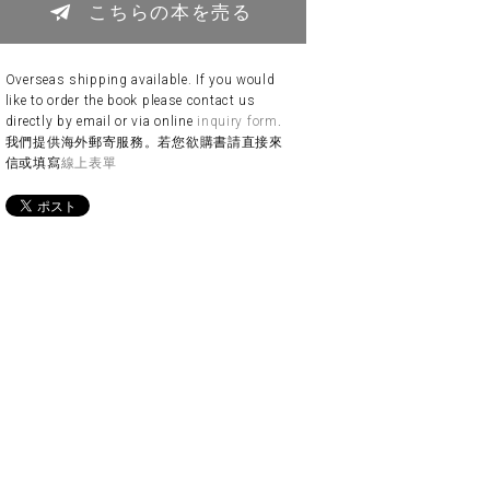
こちらの本を売る
Overseas shipping available. If you would
like to order the book please contact us
directly by email or via online
inquiry form
.
我們提供海外郵寄服務。若您欲購書請直接來
信或填寫
線上表單