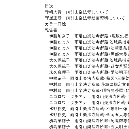
目次
寺崎大貴 雨引山楽法寺について
守屋正彦 雨引山楽法寺絵画資料について
カラー口絵
報告書
伊藤加奈子 雨引山楽法寺所蔵 <蝦蟆鉄拐
伊藤たまき 雨引山楽法寺所蔵 茨城県指定
伊藤たまき 雨引山楽法寺所蔵<法華曼荼
伊藤たまき 雨引山楽法寺所蔵<両部大曼
大久保範子 雨引山楽法寺所蔵 茨城県指定
大久保範子 雨引山楽法寺所蔵<遊女普賢
末久真理子 雨引山楽法寺所蔵<愛染明王
中根恭子 雨引山楽法寺所蔵<翁図>三幅
中村玲 雨引山楽法寺所蔵 茨城県指定文化
中村玲 雨引山楽法寺所蔵<曜宿曼荼羅>
ニコロワ・タチアナ 雨引山楽法寺所蔵<
ニコロワ・タチアナ 雨引山楽法寺所蔵<
水野裕史 雨引山楽法寺所蔵<不動明王像
水野裕史 雨引山楽法寺所蔵<金岡五大尊
横島菜穂子 雨引山楽法寺所蔵<阿遮羅尊
横島菜穂子 雨引山楽法寺所蔵<五大明王