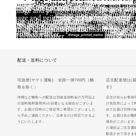
配送・送料について
宅急便(ヤマト運輸) 全国一律700円（離
店主配達便(お
島を除く）
す)
沖縄など離島への配送は別途追加料金(1万円以上
店主が自らお客様
の送料無料適用外)が必要となる場合がございま
け先住所によって
す。お届け日時のご指定等ご希望がございました
めてお届け日時の
ら予めご連絡ください。出来るだけ対応できるよ
す。お届け先が離
うにいたします。
場合がございます
た場合はご注文書
配送させて頂きま