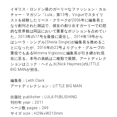
イギリス・ロンドン発のガーリーなファッション・カル
チャー・マガジン「Lula」第13号。Vogueでスタイリ
ストを経験したリース・クラークが2006年に編集長と
なり創刊された雑誌で、彼女の創り出すガーリーで幻想
的な世界観は同誌において重要なポジションを占めてい
た。2013年の17号を最後に退任し、2014年18号から
はシーラ・シングル(Sheila Single)が編集長を務めるこ
とになったが、2016年の22号よりグッチ・グループの
重役でもあるMimma Viglezioに編集長が引き継がれ現
在に至る。本号の表紙は二種類で展開。アートディレク
ションはニック・ヘイムス(Nick Haymes)のLITTLE
BIG MANが担当。
編集長：Leith Clark
アートディレクション：LITTLE BIG MAN
出版社 publlisher：LULA PUBLISHING
刊行年 year：2011
ページ数 pages：249
サイズ size：H296×W210mm