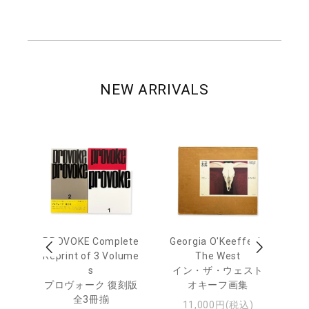
NEW ARRIVALS
out
PROVOKE Complete
Georgia O'Keeffe: In
Ha
Reprint of 3 Volume
The West
te
トゥ
s
イン・ザ・ウェスト
プロヴォーク 復刻版
オキーフ画集
全3冊揃
11,000円(税込)