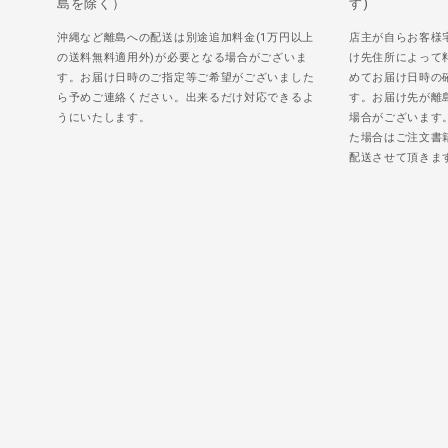
島を除く）
す)
沖縄など離島への配送は別途追加料金(1万円以上
店主が自らお客様
の送料無料適用外)が必要となる場合がございま
け先住所によって
す。お届け日時のご指定等ご希望がございました
めてお届け日時の
ら予めご連絡ください。出来るだけ対応できるよ
す。お届け先が離
うにいたします。
場合がございます
た場合はご注文書
配送させて頂きま