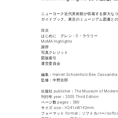
ニューヨーク近代美術館が収蔵する膨大なコ
ガイドブック。東京のミュージアム図書と
目次
はじめに グレン・D・ラウリー
MoMA Highlights
謝辞
写真クレジット
図版索引
運営委員会
編集：Harriet Schoenholz Bee; Cassandra 
監修：中野吉郎
出版社 publisher：The Museum of Modern 
刊行年 year：2005 Third Edition
ページ数 pages：380
サイズ size：H241×W142mm
フォーマット format：ソフトカバー/softco