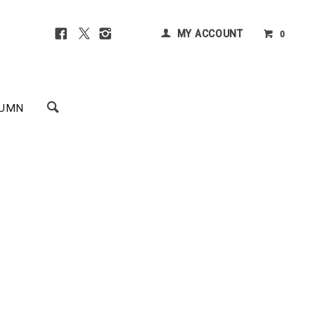
MY ACCOUNT
0
UMN