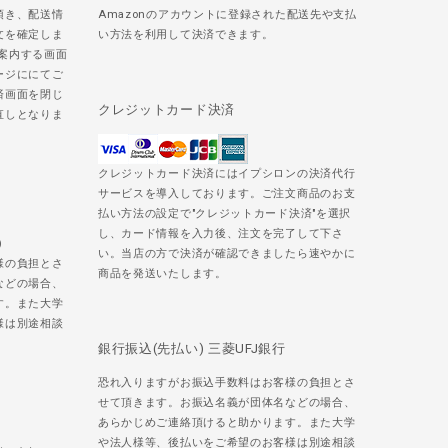
頂き、配送情
Amazonのアカウントに登録された配送先や支払
文を確定しま
い方法を利用して決済できます。
ご案内する画面
ージににてご
済画面を閉じ
クレジットカード決済
直しとなりま
クレジットカード決済にはイプシロンの決済代行
サービスを導入しております。ご注文商品のお支
払い方法の設定で"クレジットカード決済"を選択
し、カード情報を入力後、注文を完了して下さ
)
い。当店の方で決済が確認できましたら速やかに
様の負担とさ
商品を発送いたします。
などの場合、
す。また大学
様は別途相談
銀行振込(先払い) 三菱UFJ銀行
恐れ入りますがお振込手数料はお客様の負担とさ
せて頂きます。お振込名義が団体名などの場合、
あらかじめご連絡頂けると助かります。また大学
や法人様等、後払いをご希望のお客様は別途相談