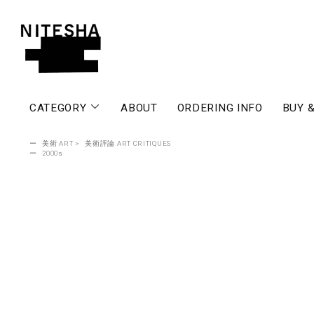
CATEGORY
ABOUT
ORDERING INFO
BUY &
ー
美術 ART
>
美術評論 ART CRITIQUES
ー
2000s