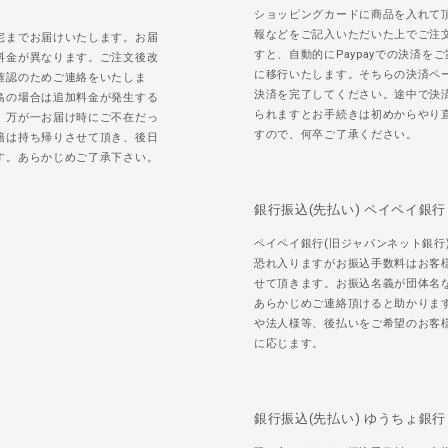
ショッピングカードに商品を入れて
報などをご記入いただいた上でご注
宅までお届けいたします。お届
すと、自動的にPaypayでの決済を
料金が異なります。ご注文後改
に移行いたします。そちらの決済ペ
確認のためご連絡をいたしま
決済を完了してください。途中で決
島の場合は追加料金が発生する
られますとお手続きは初めからやり
。万が一お届け時にご不在だっ
すので、何卒ご了承ください。
籍は持ち帰りさせて頂き、後日
す。あらかじめご了承下さい。
銀行振込(先払い) ペイペイ銀行
ペイペイ銀行(旧ジャパンネット銀行
恐れ入りますがお振込手数料はお客
せて頂きます。お振込名義が団体名
あらかじめご連絡頂けると助かりま
や法人様等、後払いをご希望のお客
に応じます。
銀行振込(先払い) ゆうちょ銀行