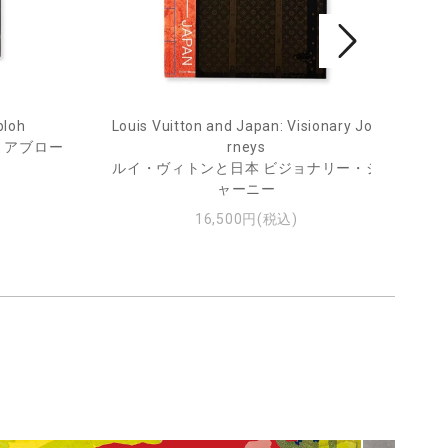
bloh
Louis Vuitton and Japan: Visionary Jou
He
・アブロー
rneys
ルイ・ヴィトンと日本 ビジョナリー・ジ
ャーニー
16,500円(税込)