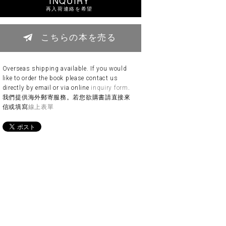
INQUIRY
再入荷連絡を希望
こちらの本を売る
Overseas shipping available. If you would
like to order the book please contact us
directly by email or via online
inquiry form
.
我們提供海外郵寄服務。若您欲購書請直接來
信或填寫
線上表單