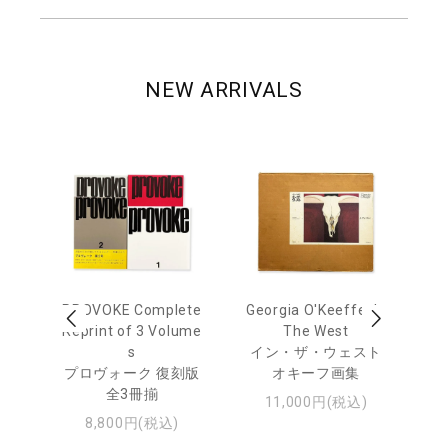
NEW ARRIVALS
out
PROVOKE Complete
Georgia O'Keeffe: In
Ha
Reprint of 3 Volume
The West
te
トゥ
s
イン・ザ・ウェスト
プロヴォーク 復刻版
オキーフ画集
全3冊揃
11,000円(税込)
8,800円(税込)