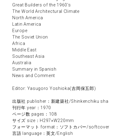
Great Builders of the 1960's
The World Architectural Climate
North America
Latin America
Europe
The Soviet Union
Africa
Middle East
Southeast Asia
Australia
Summary in Spanish
News and Comment
Editor: Yasugoro Yoshioka(吉岡保五郎)
出版社 publisher：新建築社/Shinkenchiku sha
刊行年 year：1970
ページ数 pages：108
サイズ size：H297×W220mm
フォーマット format：ソフトカバー/softcover
言語 language：英文/English