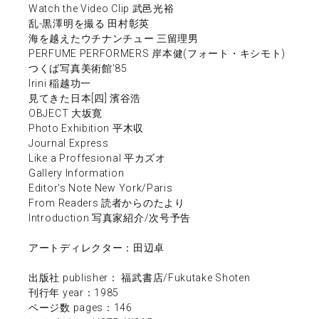
Watch the Video Clip 武邑光裕
乱-黒澤明を撮る 田村彰英
海を越えたウチナンチュー 三留理男
PERFUME PERFORMERS 岸本健(フォート・キシモト)
つくば写真美術館'85
Irini 稲越功一
見てきた日本[四] 濱谷浩
OBJECT 大坂寛
Photo Exhibition 平木収
Journal Express
Like a Proffesional 平カズオ
Gallery Information
Editor's Note New York/Paris
From Readers 読者からのたより
Introduction 写真家紹介/次号予告
アートディレクター：田辺卓
出版社 publisher： 福武書店/Fukutake Shoten
刊行年 year：1985
ページ数 pages：146