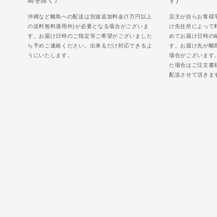
島を除く）
す)
沖縄など離島への配送は別途追加料金(1万円以上
店主が自らお客様
の送料無料適用外)が必要となる場合がございま
け先住所によって
す。お届け日時のご指定等ご希望がございました
めてお届け日時の
ら予めご連絡ください。出来るだけ対応できるよ
す。お届け先が離
うにいたします。
場合がございます
た場合はご注文書
配送させて頂きま