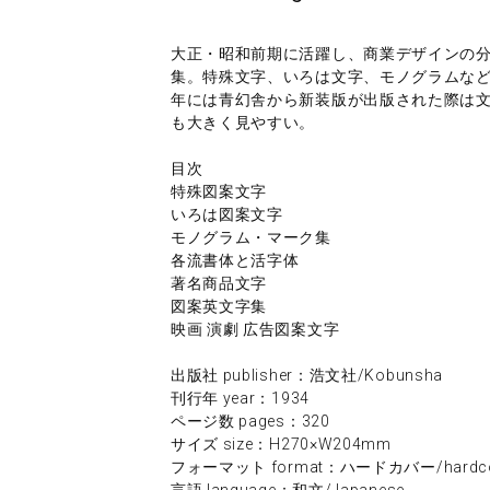
大正・昭和前期に活躍し、商業デザインの分野で
集。特殊文字、いろは文字、モノグラムなど
年には青幻舎から新装版が出版された際は文
も大きく見やすい。
目次
特殊図案文字
いろは図案文字
モノグラム・マーク集
各流書体と活字体
著名商品文字
図案英文字集
映画 演劇 広告図案文字
出版社 publisher：浩文社/Kobunsha
刊行年 year：1934
ページ数 pages：320
サイズ size：H270×W204mm
フォーマット format：ハードカバー/hardco
言語 language：和文/Japanese