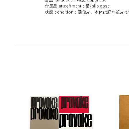
付属品 attachment：函/slip case.
状態 condition：函傷み。本体は経年並みです。/da