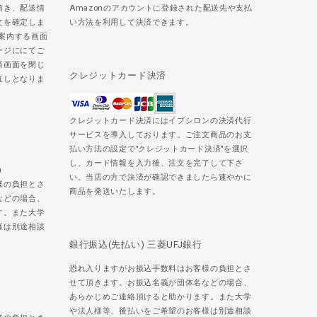
頂き、配送情
Amazonのアカウントに登録された配送先や支払
文を確定しま
い方法を利用して決済できます。
ご案内する画面
ージににてご
済画面を閉じ
クレジットカード決済
直しとなりま
クレジットカード決済にはイプシロンの決済代行
サービスを導入しております。ご注文商品のお支
払い方法の設定で"クレジットカード決済"を選択
し、カード情報を入力後、注文を完了して下さ
)
い。当店の方で決済が確認できましたら速やかに
様の負担とさ
商品を発送いたします。
などの場合、
す。また大学
様は別途相談
銀行振込(先払い) 三菱UFJ銀行
恐れ入りますがお振込手数料はお客様の負担とさ
せて頂きます。お振込名義が団体名などの場合、
あらかじめご連絡頂けると助かります。また大学
や法人様等、後払いをご希望のお客様は別途相談