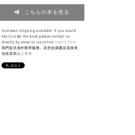
こちらの本を売る
Overseas shipping available. If you would
like to order the book please contact us
directly by email or via online
inquiry form
.
我們提供海外郵寄服務。若您欲購書請直接來
信或填寫
線上表單