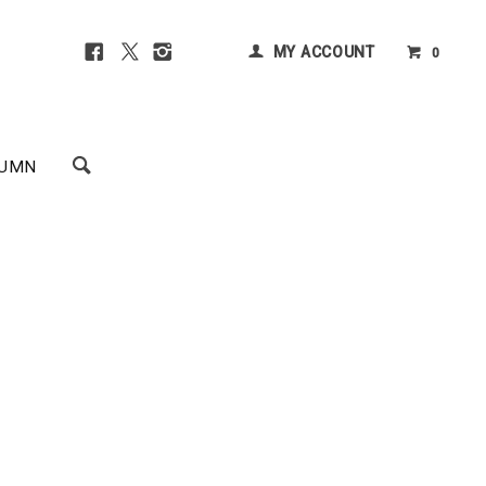
MY ACCOUNT
0
UMN