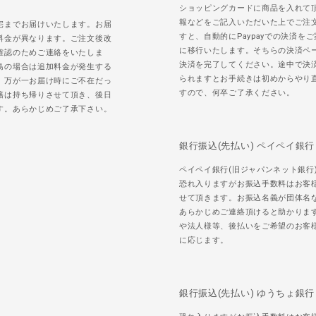
ショッピングカードに商品を入れて
報などをご記入いただいた上でご注
宅までお届けいたします。お届
すと、自動的にPaypayでの決済を
料金が異なります。ご注文後改
に移行いたします。そちらの決済ペ
確認のためご連絡をいたしま
決済を完了してください。途中で決
島の場合は追加料金が発生する
られますとお手続きは初めからやり
。万が一お届け時にご不在だっ
すので、何卒ご了承ください。
籍は持ち帰りさせて頂き、後日
す。あらかじめご了承下さい。
銀行振込(先払い) ペイペイ銀行
ペイペイ銀行(旧ジャパンネット銀行
恐れ入りますがお振込手数料はお客
せて頂きます。お振込名義が団体名
あらかじめご連絡頂けると助かりま
や法人様等、後払いをご希望のお客
に応じます。
銀行振込(先払い) ゆうちょ銀行