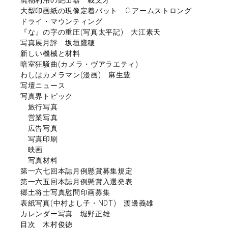
大型印画紙の現像定着バット C.アームストロング
ドライ・マウンティング
『な』の字の重圧(写真太平記) 大江素天
写真展月評 坂垣鷹穂
新しい機械と材料
暗室狂騒曲(カメラ・ヴアラエティ)
わしはカメラマン(漫画) 麻生豊
写壇ニュース
写真界トピック
旅行写真
営業写真
広告写真
写真印刷
映画
写真材料
第一六七回本誌月例懸賞募集規定
第一六五回本誌月例懸賞入選発表
郷土将士写真慰問印画募集
表紙写真(中村よし子・NDT) 渡邊義雄
カレンダー写真 堀野正雄
目次 木村俊徳