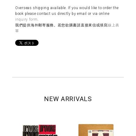
Overseas shipping available. If you would like to order the
book please contact us directly by email or via online
inquiry form
.
我們提供海外郵寄服務。若您欲購書請直接來信或填寫
線上表
單
NEW ARRIVALS