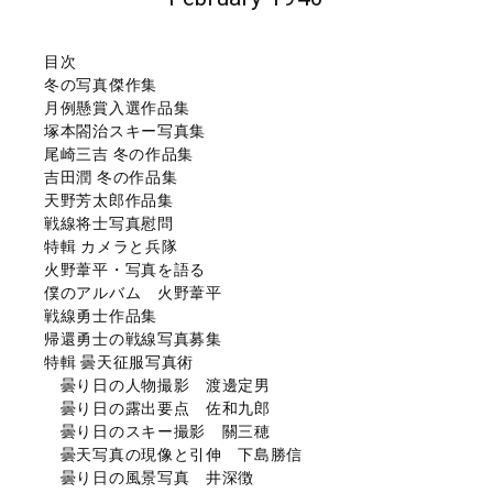
目次
冬の写真傑作集
月例懸賞入選作品集
塚本閤治スキー写真集
尾崎三吉 冬の作品集
吉田潤 冬の作品集
天野芳太郎作品集
戦線将士写真慰問
特輯 カメラと兵隊
火野葦平・写真を語る
僕のアルバム 火野葦平
戦線勇士作品集
帰還勇士の戦線写真募集
特輯 曇天征服写真術
曇り日の人物撮影 渡邊定男
曇り日の露出要点 佐和九郎
曇り日のスキー撮影 關三穂
曇天写真の現像と引伸 下島勝信
曇り日の風景写真 井深徴