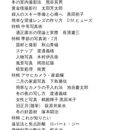
冬の室内撮影法 熊谷辰男
黄金境撮影行 太田芳太郎
婦人のスキー準備と心構へ 黒田初子
簡単な望遠レンズの作り方 D.M.ヒューズ
特輯 中等写真術
適正露出の理論と実際 長濱慶三
特輯 季節の写真術・2月
題材と撮影 秋山青磁
スナップ 渡邊義雄
人物写真 木村伊兵衛
風景写真 岡田紅陽
暗室処理 南實
特輯 アサヒカメラ・家庭欄
二月の家庭写真 下島勝信
簡単なカメラの手入れ法 池谷慶太郎
冬の夜の写し方 渡邊義雄
女性と写真 鶴殿輝子 黒田米子
旧正月(随筆) 荻原井泉水
冬の好題材 塚本閤治
特輯 これが知りたい
遠近法と焦点距離 ロバート・ジー
廃物利用の艶出器 載文才