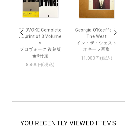
out
PROVOKE Complete
Georgia O'Keeffe: In
Ha
Reprint of 3 Volume
The West
te
トゥ
s
イン・ザ・ウェスト
プロヴォーク 復刻版
オキーフ画集
全3冊揃
11,000円(税込)
8,800円(税込)
YOU RECENTLY VIEWED ITEMS