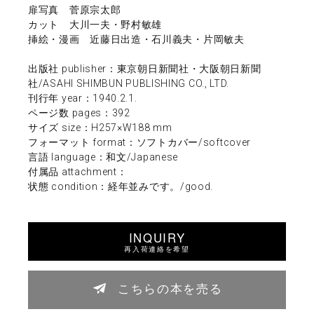
扉写真 菅原宗太郎
カット 大川一夫・野村敏雄
挿絵・漫画 近藤日出造・石川義夫・片岡敏夫
出版社 publisher：東京朝日新聞社・大阪朝日新聞
社/ASAHI SHIMBUN PUBLISHING CO., LTD.
刊行年 year：1940.2.1.
ページ数 pages：392
サイズ size：H257×W188 mm
フォーマット format：ソフトカバー/softcover
言語 language：和文/Japanese
付属品 attachment：
状態 condition：経年並みです。/good.
INQUIRY
再入荷連絡を希望
こちらの本を売る