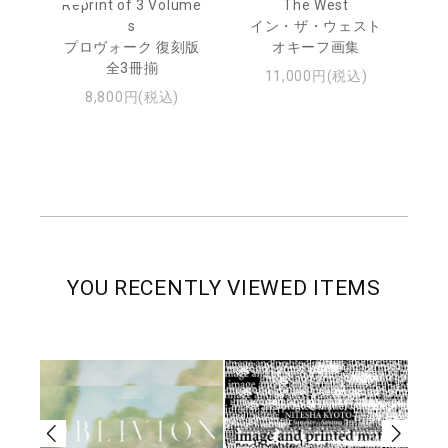
urn
Reprint of 3 Volume
The West
te
s
イン・ザ・ウェスト
日
プロヴォーク 復刻版
オキーフ画集
・ジ
全3冊揃
11,000円(税込)
8,800円(税込)
YOU RECENTLY VIEWED ITEMS