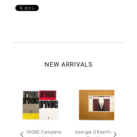
NEW ARRIVALS
 Ja
PROVOKE Complete
Georgia O'Keeffe: In
Ha