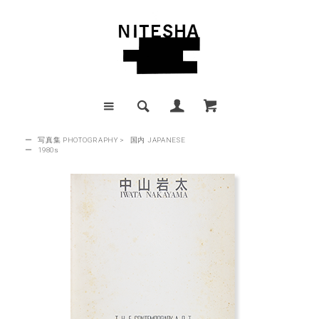
ー
写真集 PHOTOGRAPHY
>
国内 JAPANESE
ー
1980s