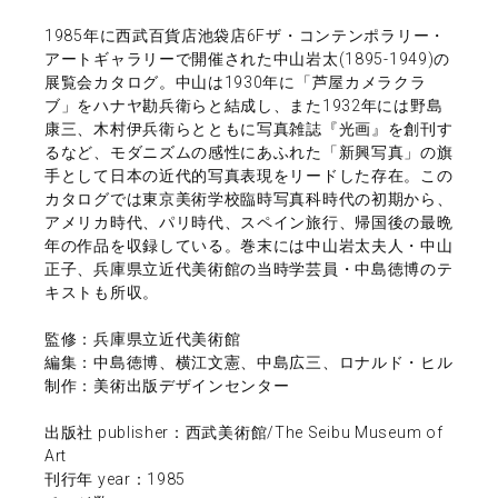
1985年に西武百貨店池袋店6Fザ・コンテンポラリー・
アートギャラリーで開催された中山岩太(1895-1949)の
展覧会カタログ。中山は1930年に「芦屋カメラクラ
ブ」をハナヤ勘兵衛らと結成し、また1932年には野島
康三、木村伊兵衛らとともに写真雑誌『光画』を創刊す
るなど、モダニズムの感性にあふれた「新興写真」の旗
手として日本の近代的写真表現をリードした存在。この
カタログでは東京美術学校臨時写真科時代の初期から、
アメリカ時代、パリ時代、スペイン旅行、帰国後の最晩
年の作品を収録している。巻末には中山岩太夫人・中山
正子、兵庫県立近代美術館の当時学芸員・中島徳博のテ
キストも所収。
監修：兵庫県立近代美術館
編集：中島徳博、横江文憲、中島広三、ロナルド・ヒル
制作：美術出版デザインセンター
出版社 publisher：西武美術館/The Seibu Museum of
Art
刊行年 year：1985