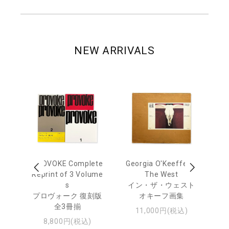
NEW ARRIVALS
out
PROVOKE Complete
Georgia O'Keeffe: In
Ha
Reprint of 3 Volume
The West
te
トゥ
s
イン・ザ・ウェスト
プロヴォーク 復刻版
オキーフ画集
全3冊揃
11,000円(税込)
8,800円(税込)