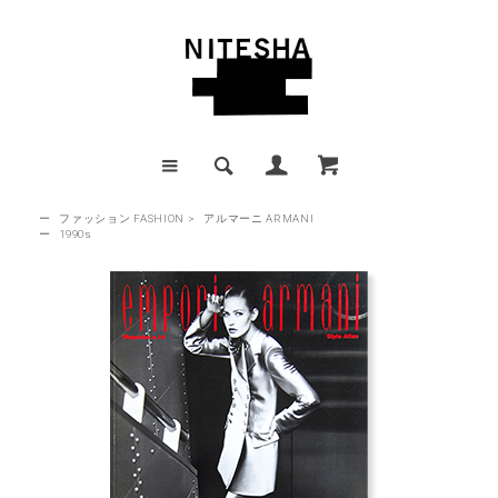
ー
ファッション FASHION
>
アルマーニ ARMANI
ー
1990s