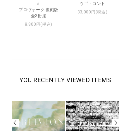
s
ウゴ・コント
ジュ
プロヴォーク 復刻版
33,000円(税込)
全3冊揃
8,800円(税込)
YOU RECENTLY VIEWED ITEMS