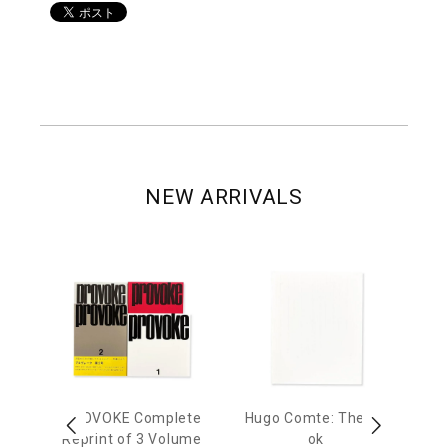
NEW ARRIVALS
age
PROVOKE Complete
Hugo Comte: The Bo
M
 20
Reprint of 3 Volume
ok
Th