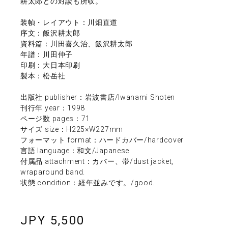
耕太郎との対談も所収。
装幀・レイアウト：川畑直道
序文：飯沢耕太郎
資料篇：川田喜久治、飯沢耕太郎
年譜：川田仲子
印刷：大日本印刷
製本：松岳社
出版社 publisher：岩波書店/Iwanami Shoten
刊行年 year：1998
ページ数 pages：71
サイズ size：H225×W227mm
フォーマット format：ハードカバー/hardcover
言語 language：和文/Japanese
付属品 attachment：カバー、帯/dust jacket,
wraparound band.
状態 condition：経年並みです。/good.
JPY 5,500