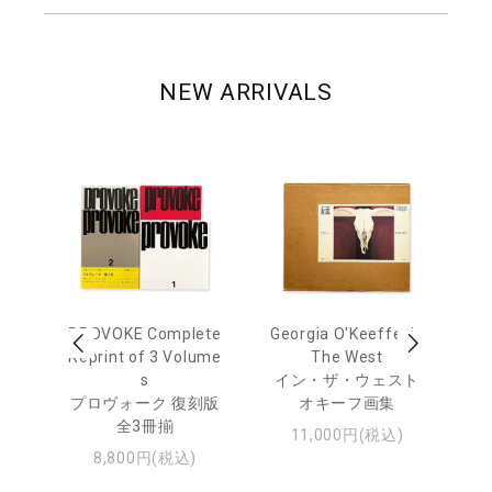
NEW ARRIVALS
out
PROVOKE Complete
Georgia O'Keeffe: In
Ha
Reprint of 3 Volume
The West
te
トゥ
s
イン・ザ・ウェスト
プロヴォーク 復刻版
オキーフ画集
全3冊揃
11,000円(税込)
8,800円(税込)