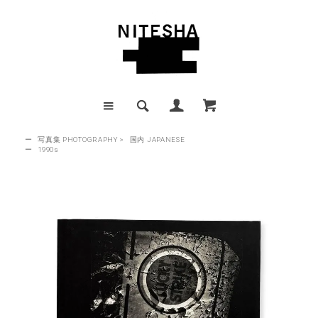
ー
写真集 PHOTOGRAPHY
>
国内 JAPANESE
ー
1990s