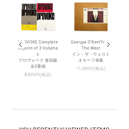
out
PROVOKE Complete
Georgia O'Keeffe: In
Ha
Reprint of 3 Volume
The West
te
トゥ
s
イン・ザ・ウェスト
プロヴォーク 復刻版
オキーフ画集
全3冊揃
11,000円(税込)
8,800円(税込)