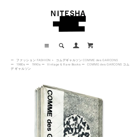
ー
ファッション FASHION
>
コムデギャルソン COMME des GARCONS
ー
1980s
ー
1990s
ー
Vintage & Rare Books
ー
COMME des GARCONS コム
デ ギャルソン