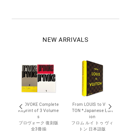
NEW ARRIVALS
age
PROVOKE Complete
From LOUIS to VUIT
Lo
men
Reprint of 3 Volume
TON *Japanese Edit
s
ion
ル
ジュ
プロヴォーク 復刻版
フロム ルイ トゥ ヴィ
全3冊揃
トン 日本語版