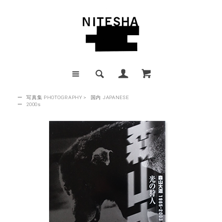
ー
写真集 PHOTOGRAPHY
>
国内 JAPANESE
ー
2000s