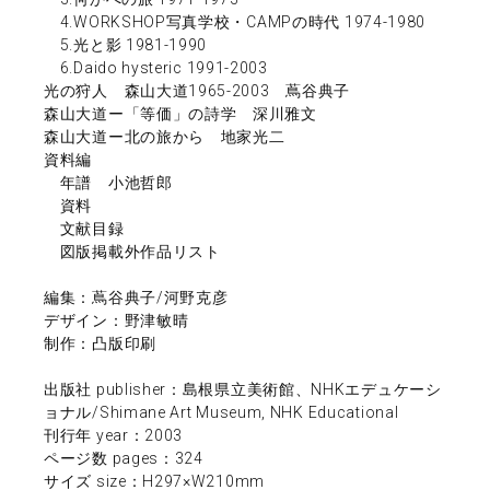
4.WORKSHOP写真学校・CAMPの時代 1974-1980
5.光と影 1981-1990
6.Daido hysteric 1991-2003
光の狩人 森山大道1965-2003 蔦谷典子
森山大道ー「等価」の詩学 深川雅文
森山大道ー北の旅から 地家光二
資料編
年譜 小池哲郎
資料
文献目録
図版掲載外作品リスト
編集：蔦谷典子/河野克彦
デザイン：野津敏晴
制作：凸版印刷
出版社 publisher：島根県立美術館、NHKエデュケーシ
ョナル/Shimane Art Museum, NHK Educational
刊行年 year：2003
ページ数 pages：324
サイズ size：H297×W210mm