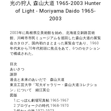
光の狩人 森山大道 1965-2003 Hunter
of Light - Moriyama Daido 1965-
2003
2003年に島根県立美術館を始め、北海道立釧路芸術
館、川崎市市民ミュージアムを巡回した森山大道の展覧
会カタログ。国内初のまとまった展覧会であり、1960
年代末から70年代初頭に焦点をあて、6つのセクション
で構成された。
目次
あいさつ
謝辞
過去と未来のあいだで 森山大道
東京工芸大学「写大ギャラリー・森山大道コレクショ
ン」について 細江英公
図版
1.にっぽん劇場写真帖 1965-1967
2.プロヴォークの時代 1968-1970
3.何かへの旅 1971-1973