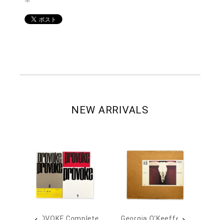
單
NEW ARRIVALS
out
PROVOKE Complete
Georgia O'Keeffe: In
Ha