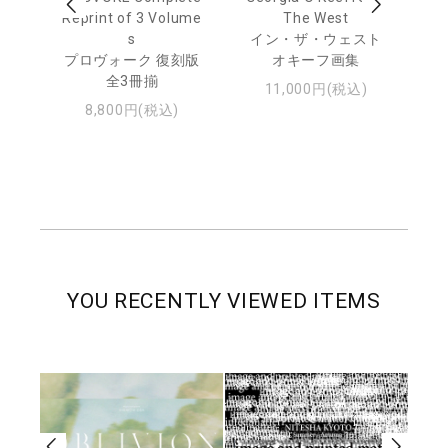
Reprint of 3 Volume
The West
te
トゥ
s
イン・ザ・ウェスト
プロヴォーク 復刻版
オキーフ画集
全3冊揃
11,000円(税込)
8,800円(税込)
YOU RECENTLY VIEWED ITEMS