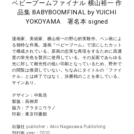
ベビーブームファイナル 横山裕一 作
品集 BABYBOOMFINAL by YUICHI
YOKOYAMA 署名本 signed
漫画家、美術家、横山裕一の野心的実験作。ペン画によ
る独特な作風。漫画『ベビーブーム』で没にしたカット
で構成されている。原画の忠実な再現をするために高濃
度の蛍光色を贅沢に使用している。その反面であらゆる
光に対して耐光性の低い印刷となっているため、野外で
の閲覧は推奨していない。ちなみにタイトルの「ファイ
ナル」とは終了ではなく、決勝戦のことを表している。
サインあり。
デザイン：中島浩
製版：高栁昇
協力：アラタニウラノ
印刷：東京印書館
出版社 publisher：Akio Nagasawa Publishing
刊行年 year：2010