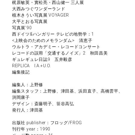
梶原敏英・實松亮・西山健一 三人展
大西みつぐワンダーランド
植木きうい写真展 VOYAGER
大平とおる写真展
写真展'90
西ドイツ&ハンガリー テレビの地勢学：1
<上映会のためのメモランダム> 清恵子
ウルトラ・アカデミー・レコードコンサート
レコードの誤用「交通するノイズ」2 秋田昌美
ギュレギュレ日誌9 五井毅彦
REPLICA I.A.+U.O.
編集後記
編集人：上野修
編集スタッフ：上野修、津田基、浜田直子、高橋雲平、
渕岡康子
デザイン：斎藤明子、笹谷高弘
発行人：津田基
出版社 publisher：フロッグ/FROG
刊行年 year：1990