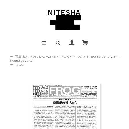
ー
写真雑誌 PHOTO MAGAZINE
>
フロッグ FROG (Film ROund Gallery/Film
ROund Gazette)
ー
1990s