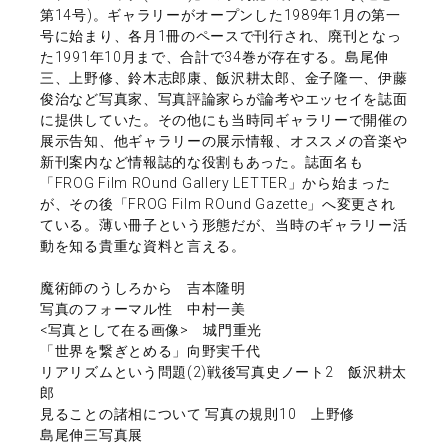
第14号)。ギャラリーがオープンした1989年1月の第一
号に始まり、各月1冊のペースで刊行され、廃刊となっ
た1991年10月まで、合計で34巻が存在する。島尾伸
三、上野修、鈴木志郎康、飯沢耕太郎、金子隆一、伊藤
俊治など写真家、写真評論家らが論考やエッセイを誌面
に提供していた。その他にも当時同ギャラリーで開催の
展示告知、他ギャラリーの展示情報、オススメの音楽や
新刊案内など情報誌的な役割もあった。誌面名も
「FROG Film ROund Gallery LETTER」から始まった
が、その後「FROG Film ROund Gazette」へ変更され
ている。薄い冊子という形態だが、当時のギャラリー活
動を知る貴重な資料と言える。
魔術師のうしろから 吉本隆明
写真のフォーマル性 中村一美
<写真として在る画像> 城門重光
「世界を繋ぎとめる」向野実千代
リアリズムという問題(2)戦後写真史ノート2 飯沢耕太
郎
見ることの諸相について 写真の規則10 上野修
島尾伸三写真展