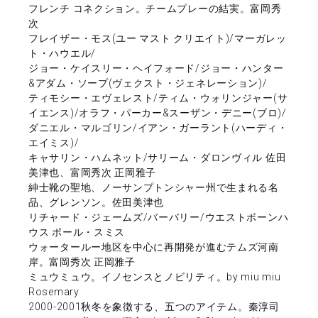
フレンチ コネクション。チームプレーの結実。富岡秀
次
フレイザー・モス(ユー マスト クリエイト)/マーガレッ
ト・ハウエル/
ジョー・ケイスリー・ヘイフォード/ジョー・ハンター
&アダム・ソープ(ヴェクスト・ジェネレーション)/
ティモシー・エヴェレスト/ティム・ウォリンジャー(サ
イエンス)/オラフ・パーカー&スーザン・デニー(ブロ)/
ダニエル・マルゴリン/イアン・ガーラント(ハーディ・
エイミス)/
キャサリン・ハムネット/サリーム・ダロンヴィル 佐田
美津也、富岡秀次 正岡雅子
紳士靴の聖地、ノーサンプトンシャー州で生まれる名
品、グレンソン。佐田美津也
リチャード・ジェームズ/バーバリー/ウエストボーンハ
ウス ポール・スミス
ウォータールー地区を中心に再開発が進むテムズ河南
岸。富岡秀次 正岡雅子
ミュウミュウ。イノセンスとノビリティ。by miu miu
Rosemary
2000-2001秋冬を象徴する、五つのアイテム。秦淳司