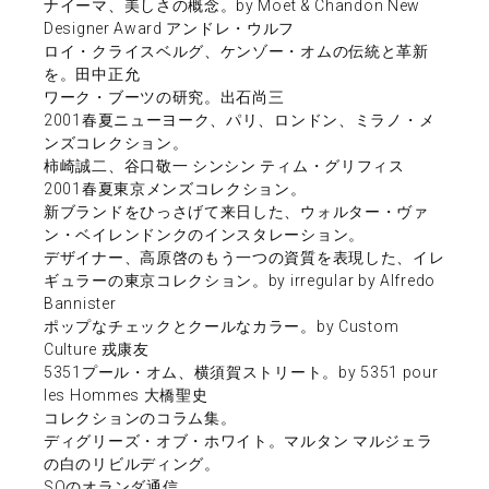
ナイーマ、美しさの概念。by Moet & Chandon New
Designer Award アンドレ・ウルフ
ロイ・クライスベルグ、ケンゾー・オムの伝統と革新
を。田中正允
ワーク・ブーツの研究。出石尚三
2001春夏ニューヨーク、パリ、ロンドン、ミラノ・メ
ンズコレクション。
柿崎誠二、谷口敬一 シンシン ティム・グリフィス
2001春夏東京メンズコレクション。
新ブランドをひっさげて来日した、ウォルター・ヴァ
ン・ベイレンドンクのインスタレーション。
デザイナー、高原啓のもう一つの資質を表現した、イレ
ギュラーの東京コレクション。by irregular by Alfredo
Bannister
ポップなチェックとクールなカラー。by Custom
Culture 戎康友
5351プール・オム、横須賀ストリート。by 5351 pour
les Hommes 大橋聖史
コレクションのコラム集。
ディグリーズ・オブ・ホワイト。マルタン マルジェラ
の白のリビルディング。
SOのオランダ通信。