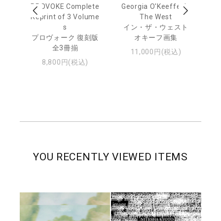
 Ja
PROVOKE Complete
Georgia O'Keeffe: In
Ha
urn
Reprint of 3 Volume
The West
te
s
イン・ザ・ウェスト
日
プロヴォーク 復刻版
オキーフ画集
・ジ
全3冊揃
11,000円(税込)
8,800円(税込)
YOU RECENTLY VIEWED ITEMS