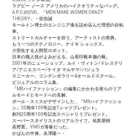
ラグビー ノース アメリカのハイクオリティなバッグ。
A.P.C.のDVD、「MEN MAKE WOMEN CRAZY
THEORY」・佐伯誠
モールトン博士のエンジニア魂を詰め込んだ理想の自転
車。
ストリートカルチャーを担う、アーティストの祭典。
もう一つのテクノロジー。ナイキ ショックス。
小型化する人間型ロボット。
日本の職人技がよみがえる、山長印靴本舗の靴。
2001年のニューショップ。ルイ・ヴィトン/ドレステリ
ア/アニエスベー/ケイタ マルヤマ/バジュラ
スニーカー、コンテンポラリー&オールドスクール。
ビジュアルのコラム集。
『MRハイファッション』の編集にかかわる彼らのリア
ルモードとモードへの見解。
ポール・スミスがデザインした、『MRハイファッショ
ン』20周年100号記念Tシャツプレゼント。
創刊20周年100号記念スペシャリうプレゼント。
スーパースタイリストのリアルライフ。祐真朋樹
高野寛。YMOガ青春だった。
かばんの中身。永澤陽一・