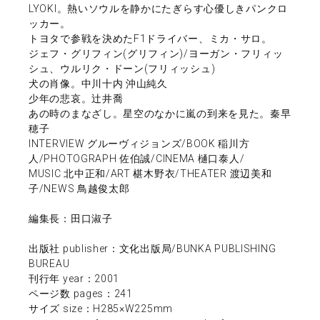
LYOKI。熱いソウルを静かにたぎらす心優しきパンクロ
ッカー。
トヨタで参戦を決めたF1ドライバー、ミカ・サロ。
ジェフ・グリフィン(グリフィン)/ヨーガン・フリィッ
シュ、ウルリク・ドーン(フリィッシュ)
犬の肖像。中川十内 沖山純久
少年の悲哀。辻井喬
あの時のまなざし。星空のなかに嵐の到来を見た。秦早
穂子
INTERVIEW グルーヴィジョンズ/BOOK 稲川方
人/PHOTOGRAPH 佐伯誠/CINEMA 樋口泰人/
MUSIC 北中正和/ART 椹木野衣/THEATER 渡辺美和
子/NEWS 鳥越俊太郎
編集長：田口淑子
出版社 publisher：文化出版局/BUNKA PUBLISHING
BUREAU
刊行年 year：2001
ページ数 pages：241
サイズ size：H285×W225mm