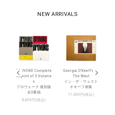
NEW ARRIVALS
out
PROVOKE Complete
Georgia O'Keeffe: In
Ha
Reprint of 3 Volume
The West
te
トゥ
s
イン・ザ・ウェスト
プロヴォーク 復刻版
オキーフ画集
全3冊揃
11,000円(税込)
8,800円(税込)