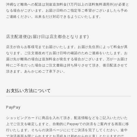
沖縄など離島への配送は別途追加料金(1万円以上の送料無料適用外)が必要と
なる場合がございます。お届け日時のご指定等ご希望がございましたら予め
ご連絡ください。出来るだけ対応できるようにいたします。
店主配達便(お届け日は店主都合となります)
店主が自らお客様宅までお届けいたします。お届け先住所によって料金が異
なります。ご注文後改めてお届け日時の確認のためご連絡をいたします。お
届け先が離島の場合は追加料金が発生する場合がございます。万が一お届け
時にご不在だった場合はご注文書籍は持ち帰りさせて頂き、後日配送させて
頂きます。あらかじめご了承下さい。
お支払い方法について
PayPay
ショッピングカードに商品を入れて頂き、配送情報などをご記入いただいた
上でご注文を確定しますと、自動的にPaypayでの決済をご案内する画面に移
行いたします。そちらの決済ページににてご決済を完了してください。途中
で決済画面を閉じられますとお手続きは初めからやり直しとなりますので、