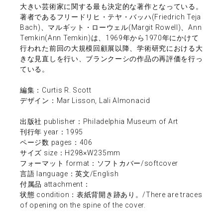
大きい芸術家に関する最も決定的な著作となっている。
著者であるフリードリヒ・テヤ・バッハ(Friedrich Teja
Bach)、マルギット・ローウェル(Margit Rowell)、Ann
Temkin(Ann Temkin)は、1969年から1970年にかけて
行われた前回の大規模回顧展以降、学術研究における大
きな見直しを行い、ブランクーシの作品の再評価を行っ
ている。
編集：Curtis R. Scott
デザイン：Mar Lisson, Lali Almonacid
出版社 publisher：Philadelphia Museum of Art
刊行年 year：1995
ページ数 pages：406
サイズ size：H298×W235mm
フォーマット format：ソフトカバー/softcover
言語 language：英文/English
付属品 attachment：
状態 condition：表紙背開き跡あり。/There are traces
of opening on the spine of the cover.