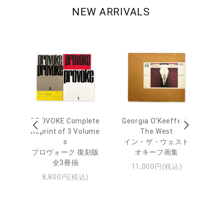
NEW ARRIVALS
out
PROVOKE Complete
Georgia O'Keeffe: In
Ha
Reprint of 3 Volume
The West
te
トゥ
s
イン・ザ・ウェスト
プロヴォーク 復刻版
オキーフ画集
全3冊揃
11,000円(税込)
8,800円(税込)