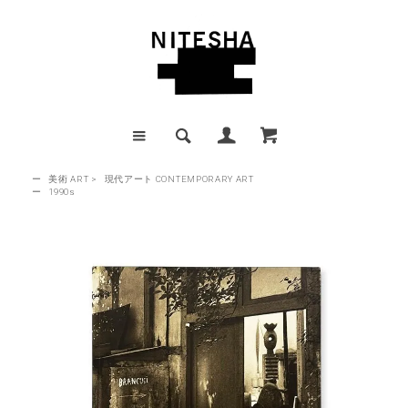
ー
美術 ART
>
現代アート CONTEMPORARY ART
ー
1990s